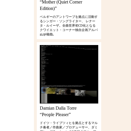
“Mother (Quiet Corner
Edition)”
ベルギーのアントワープを拠点に活動す
るシンガー・ソングライター、 レナー
タ・ルイーザ。全曲世界初CD化となる
クワイエット・コーナー独自企画アルバ
ムが発売。
RCIP-0386
Damian Dalla Torre
“People Pleaser”
ドイツ・ライプツィヒを拠点とするマル
チ奏者／作曲家／プロデューサー、ダミ