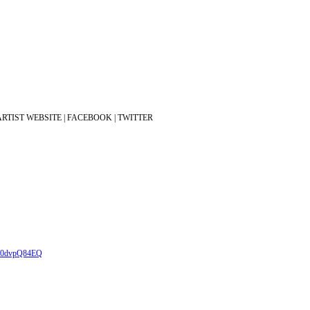
ARTIST WEBSITE | FACEBOOK | TWITTER
MB0dvpQ84EQ