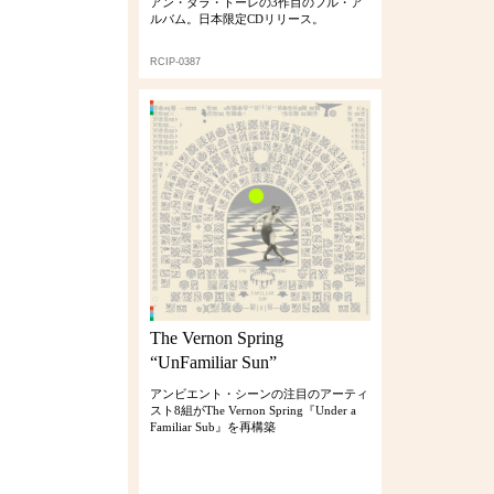
アン・ダラ・トーレの3作目のフル・ア
ルバム。日本限定CDリリース。
RCIP-0387
The Vernon Spring
“UnFamiliar Sun”
アンビエント・シーンの注目のアーティ
スト8組がThe Vernon Spring『Under a
Familiar Sub』を再構築