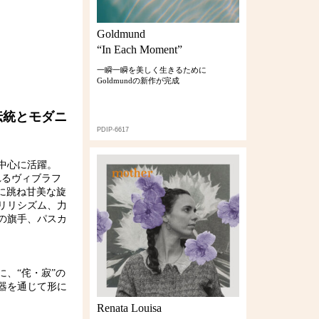
Goldmund
“In Each Moment”
一瞬一瞬を美しく生きるために
Goldmundの新作が完成
伝統とモダニ
PDIP-6617
中心に活躍。
れるヴィブラフ
かに跳ね甘美な旋
リリシズム、力
の旗手、パスカ
、“侘・寂”の
器を通じて形に
Renata Louisa