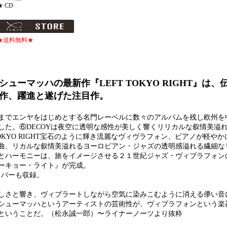
★ CD
★送料無料★
ーマッハの最新作『LEFT TOKYO RIGHT』は、
作、躍進と遂げた注目作。
までエンヤをはじめとする名門レーベルに数々のアルバムを残し欧州を
ました。⑥DECOYは夜空に透明な感性が美しく響くリリカルな叙情美溢
TOKYO RIGHT宝石のように輝き流麗なヴィヴラフォン、ピアノが軽や
曲、リカルな叙情美溢れるヨーロピアン・ジャズの透明感溢れる繊細な
とハーモニーは、旅をイメージさせる２１世紀ジャズ・ヴィブラフォン
ーキョー・ライト』が完成。
カバーも収録。
しさと響き、ヴィブラートしながら空気に染みこむように消える儚い音に
シューマッハというアーティストの芸術性が、ヴィブラフォンという楽
ということだ。（松永誠一郎）〜ライナーノーツより抜粋