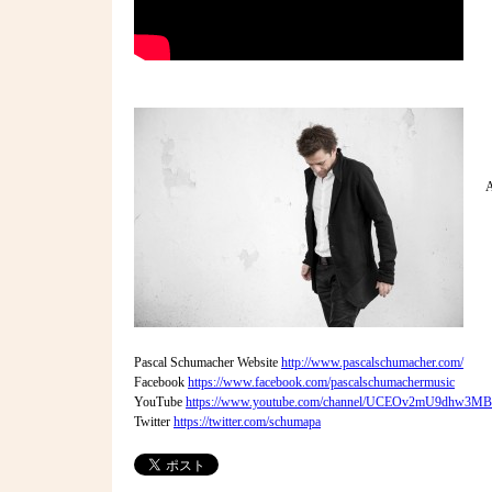
Pascal Schumacher Website
http://www.pascalschumacher.com/
Facebook
https://www.facebook.com/pascalschumachermusic
YouTube
https://www.youtube.com/channel/UCEOv2mU9dhw3
Twitter
https://twitter.com/schumapa