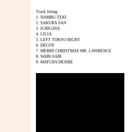
Track listing:
1. NAMBU-TEKI
2. SAKURA SAN
3. ICHIGAYA
4. LILIA
5. LEFT TOKYO RIGHT
6. DECOY
7. MERRY CHRISTMAS MR. LAWRENCE
8. WABI-SABI
9. MATCHA DESIRE