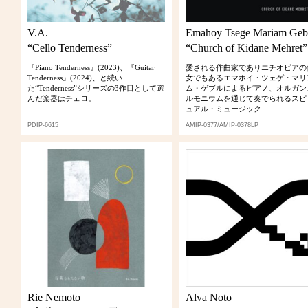
V.A.
Emahoy Tsege Mariam Geb
“Cello Tenderness”
“Church of Kidane Mehret”
『Piano Tenderness』(2023)、『Guitar
愛される作曲家でありエチオピア
Tenderness』(2024)、と続い
女でもあるエマホイ・ツェゲ・マリ
た“Tenderness”シリーズの3作目として選
ム・ゲブルによるピアノ、オルガ
んだ楽器はチェロ。
ルモニウムを通じて奏でられるスヒ
ュアル・ミュージック
PDIP-6615
AMIP-0377/AMIP-0378LP
Rie Nemoto
Alva Noto