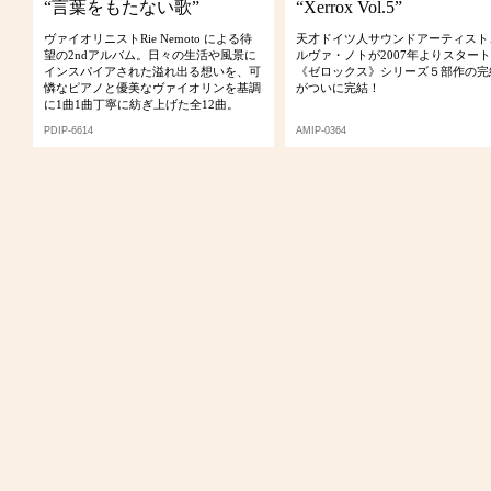
“言葉をもたない歌”
“Xerrox Vol.5”
ヴァイオリニストRie Nemoto による待
天才ドイツ人サウンドアーティスト
望の2ndアルバム。日々の生活や風景に
ルヴァ・ノトが2007年よりスター
インスパイアされた溢れ出る想いを、可
《ゼロックス》シリーズ５部作の完
憐なピアノと優美なヴァイオリンを基調
がついに完結！
に1曲1曲丁寧に紡ぎ上げた全12曲。
PDIP-6614
AMIP-0364