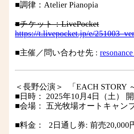
■調律：Atelier Pianopia
■チケット：LivePocket
https://t.livepocket.jp/e/251003_v
■主催／問い合わせ先 :
resonance
＜長野公演＞ 「EACH STORY ～
■日時： 2025年10月4日（土） 開場 
■会場： 五光牧場オートキャン
■料金： 2⽇通し券: 前売20,00