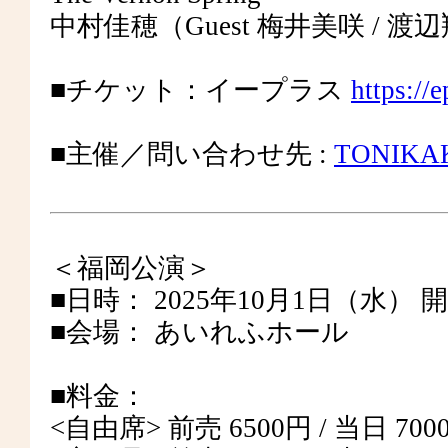
中村佳穂（Guest 梅井美咲 / 渡
■チケット：イープラス
https://
■主催／問い合わせ先 :
TONIKA
＜福岡公演＞
■日時： 2025年10月1日（水） 開場 1
■会場： あいれふホール
■料金：
<自由席> 前売 6500円 / 当日 7000円⁣