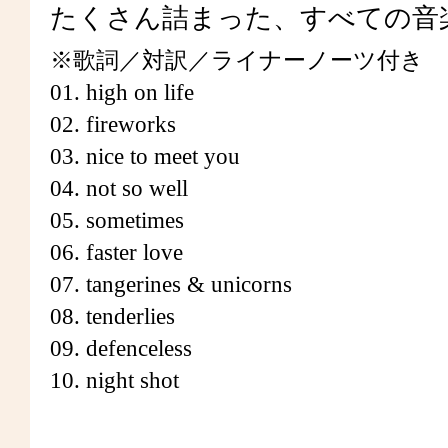
たくさん詰まった、すべての音
※歌詞／対訳／ライナーノーツ付き
01. high on life
02. fireworks
03. nice to meet you
04. not so well
05. sometimes
06. faster love
07. tangerines & unicorns
08. tenderlies
09. defenceless
10. night shot