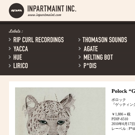
Polock
“G
ポロック
『ゲッティン
￥1,886＋税
PDIP-6510
2010年6月1
レーベル : P*di