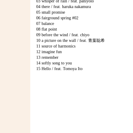
03 whisper of rain / feat. paniyolo
04 there / feat. haruka nakamura
05 small promise
06 fairground spring #02
07 balance
08 flat point
09 before the wind / feat. chiyo
10 a picture on the wall / feat. 青葉聡希
11 source of harmonics
12 imagine fun
13 remember
14 softly song to you
15 Hello / feat. Tomoya Ito