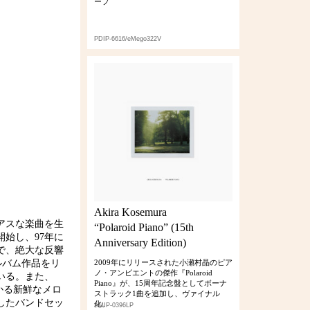
ープ
PDIP-6616/eMego322V
Akira Kosemura
アスな楽曲を生
“Polaroid Piano” (15th
始し、97年に
Anniversary Edition)
まで、絶大な反響
フルアルバム作品をリ
2009年にリリースされた小瀬村晶のピア
ノ・アンビエントの傑作『Polaroid
いる。また、
Piano』が、15周年記念盤としてボーナ
かる新鮮なメロ
ストラック1曲を追加し、ヴァイナル
したバンドセッ
化。
AMIP-0396LP