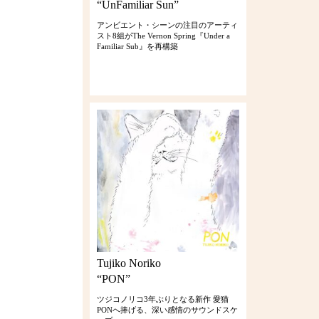
“UnFamiliar Sun”
アンビエント・シーンの注目のアーティ
スト8組がThe Vernon Spring『Under a
Familiar Sub』を再構築
Tujiko Noriko
“PON”
ツジコノリコ3年ぶりとなる新作 愛猫
PONへ捧げる、深い感情のサウンドスケ