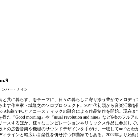
no.9
ナンバー・ナイン
音と共に暮らす」をテーマに、日々の暮らしに寄り添う豊かでメロディ
み出す作曲家・城隆之のソロプロジェクト。90年代初頭から音楽活動を開
no.9名義でPCとアコースティックの融合による作品制作を開始。現在
を得た『Good morning』や『usual revolution and nine』など6枚の
リースするほか、様々なコンピレーションやリミックス作品に参加して
数々の広告音楽や機械のサウンドデザインを手がけ、一聴してno.9とわ
ディラインと幅広い音楽性を併せ持つ作曲家でもある。2007年より始動