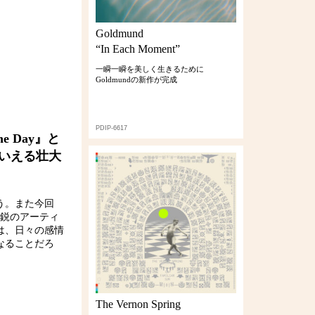
Goldmund
“In Each Moment”
一瞬一瞬を美しく生きるために
Goldmundの新作が完成
PDIP-6617
e Day』と
もいえる壮大
う。また今回
な新進気鋭のアーティ
は、日々の感情
なることだろ
The Vernon Spring