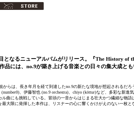
なるニューアルバムがリリース。『The History of th
本作品には、no.9が築き上げる音楽との日々の集大成と
からは、長き年月を経て到達したno.9の新たな境地が想起されるだろ
聡希 (number0)、伊藤智也 (no.9 orchestra)、chiyo (köttur)など、多彩
ーカル曲にも挑戦している。冒頭の一音からはじまる壮大かつ繊細な物語
力を最大限に発揮した本作は、リスナーの心に響くかけがえのない一枚と