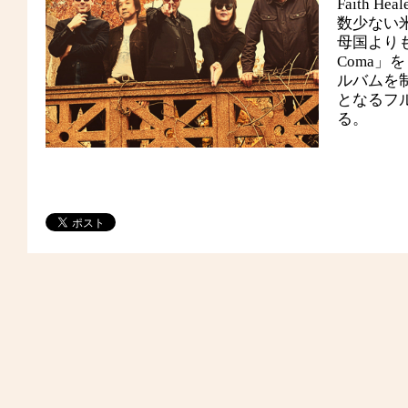
Faith 
数少ない
母国よりも
Coma」
ルバムを制
となるフルア
る。