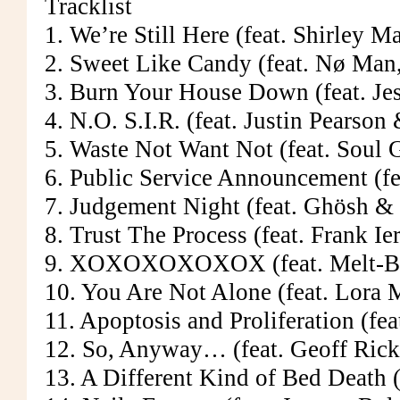
Tracklist
1. We’re Still Here (feat. Shirley
2. Sweet Like Candy (feat. Nø Man,
3. Burn Your House Down (feat. Je
4. N.O. S.I.R. (feat. Justin Pearso
5. Waste Not Want Not (feat. Soul 
6. Public Service Announcement (f
7. Judgement Night (feat. Ghösh & 
8. Trust The Process (feat. Frank I
9. XOXOXOXOXOX (feat. Melt-B
10. You Are Not Alone (feat. Lora
11. Apoptosis and Proliferation (fe
12. So, Anyway… (feat. Geoff Rick
13. A Different Kind of Bed Death 