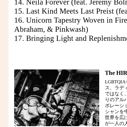
14. Neila Forever (feat. Jeremy Bo
15. Last Kind Meets Last Preist (fe
16. Unicorn Tapestry Woven in Fire
Abraham, & Pinkwash)
17. Bringing Light and Replenishme
The HIRS
LGBTQ
ス、ラデ
ではなく、
りのアル
ボレーシ
シャンを中
世界を広
が一人の