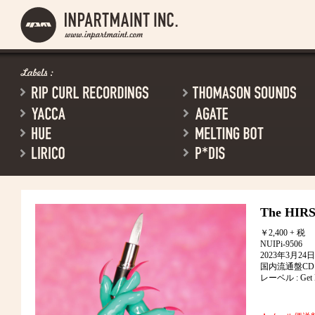
The HIRS 
￥2,400 + 税
NUIPi-9506
2023年3月2
国内流通盤CD
レーベル : Get Be