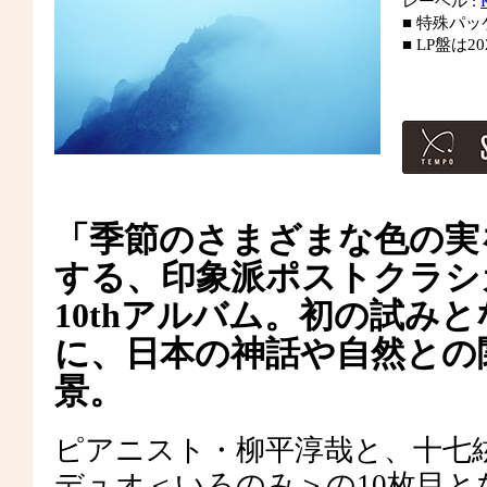
レーベル :
■ 特殊パッケ
■ LP盤は
「季節のさまざまな色の実
する、印象派ポストクラシ
10thアルバム。初の試み
に、日本の神話や自然との
景。
ピアニスト・柳平淳哉と、十七
デュオ＜いろのみ＞の10枚目