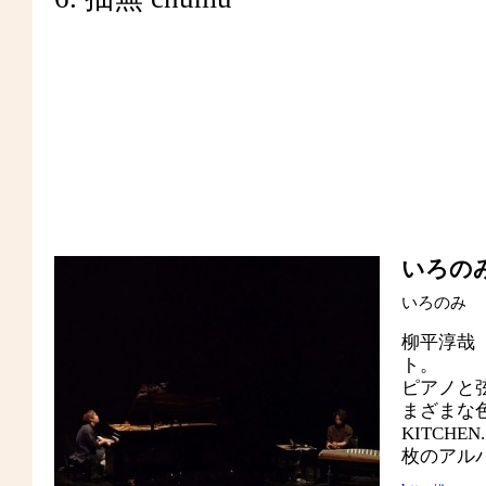
いろの
いろのみ
柳平淳哉（P
ト。
ピアノと
まざまな
KITCHEN
枚のアル