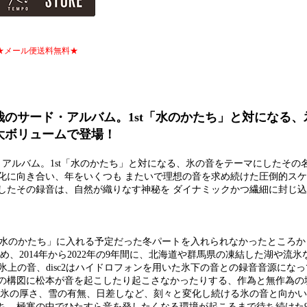
★メール便送料無料★
哉のサード・アルバム。1st「水のかたち」と対になる、
大ボリュームで登場！
アルバム。1st「水のかたち」と対になる、氷の音をテーマにしたその
化に向き合い、年をいくつも またいで理想の音を求め続けた圧倒的ス
したその録音は、自然が織りなす神秘を ダイナミックかつ繊細に封じ
バム「水のかたち」に入れる予定だった冬パートを入れられなかったところ
、2014年から2022年の9年間に、北海道や群馬県の凍結した湖や流
は氷上の音、disc2はハイドロフォンを用いた氷下の音との録音音源にな
の構図に松本が音を起こしたり起こさなかったりする、作為と無作為の
 氷の厚さ、雪の有無、日差しなど、刻々と変化し続ける氷の音と向か
ち、極寒の中でひたすら音を発したくなる環境が起こるまで待ち続けた