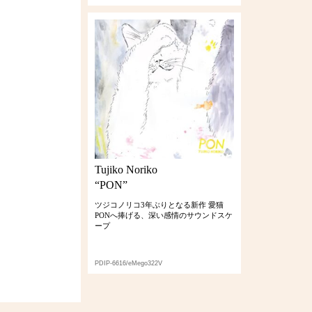
Tujiko Noriko
“PON”
ツジコノリコ3年ぶりとなる新作 愛猫
PONへ捧げる、深い感情のサウンドスケ
ープ
PDIP-6616/eMego322V