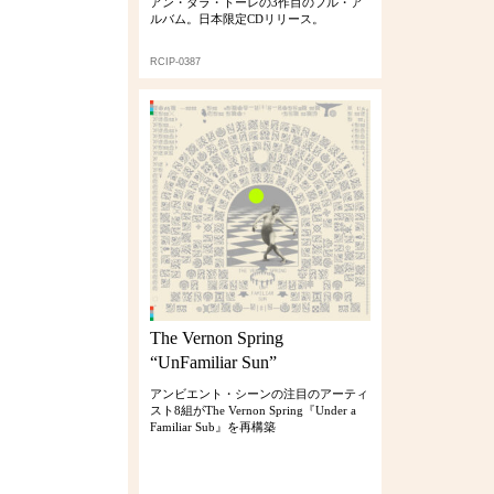
アン・ダラ・トーレの3作目のフル・ア
ルバム。日本限定CDリリース。
RCIP-0387
The Vernon Spring
“UnFamiliar Sun”
アンビエント・シーンの注目のアーティ
スト8組がThe Vernon Spring『Under a
Familiar Sub』を再構築