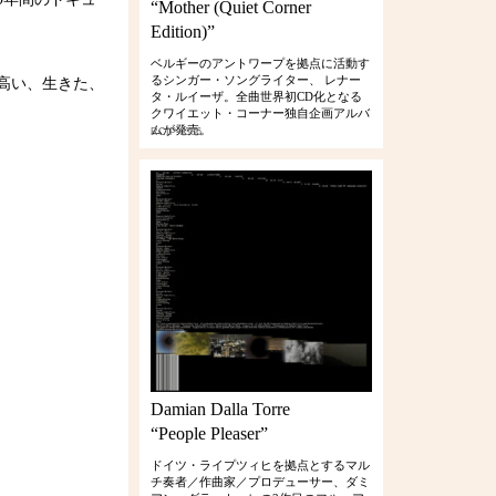
“Mother (Quiet Corner
Edition)”
ベルギーのアントワープを拠点に活動す
るシンガー・ソングライター、 レナー
高い、生きた、
タ・ルイーザ。全曲世界初CD化となる
クワイエット・コーナー独自企画アルバ
ムが発売。
RCIP-0386
Damian Dalla Torre
“People Pleaser”
ドイツ・ライプツィヒを拠点とするマル
チ奏者／作曲家／プロデューサー、ダミ