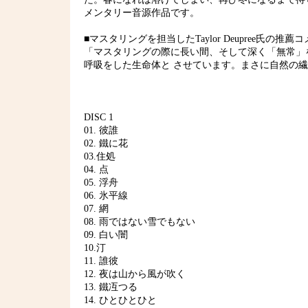
メンタリー音源作品です。
■マスタリングを担当したTaylor Deupree氏の推薦
「マスタリングの際に長い間、そして深く「無常」
呼吸をした生命体と させています。まさに自然の
DISC 1
01. 彼誰
02. 鐵に花
03.住処
04. 点
05. 浮舟
06. 氷平線
07. 網
08. 雨ではない雪でもない
09. 白い闇
10.汀
11. 誰彼
12. 夜は山から風が吹く
13. 鐵冱つる
14. ひとひとひと