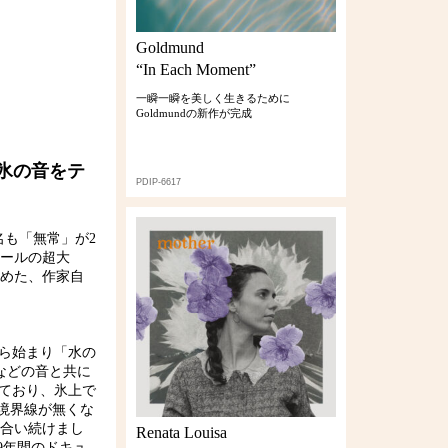
Goldmund
“In Each Moment”
一瞬一瞬を美しく生きるために
Goldmundの新作が完成
氷の音をテ
PDIP-6617
名も「無常」が2
ケールの超大
込めた、作家自
から始まり「水の
氷などの音と共に
っており、氷上で
境界線が無くな
い合い続けまし
Renata Louisa
9年間のドキュ