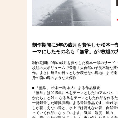
制作期間に9年の歳月を費やした松本一
ーマにしたその名も「無常」が2枚組の
制作期間に9年の歳月を費やした松本一哉のサード・
枚組の大ボリュームで登場！大自然の予測不能な変
作。まさに無常の日々としか表せない境地にまで達
身の魂の塊のような大傑作 !
■ 「無常」 松本一哉 本人による作品概要
「無常」は2015年に水をテーマとした1stアル
かたち」と対 になる氷をテーマとした作品を作るため
一発録音した即興演奏による音源作品です。disc1
しか聴こえない音と、氷上では聴えない音、自然音
っていく作品になっています。気温、湿度、風力、
た。春になれば溶けてしまい、再び冬になるまで待