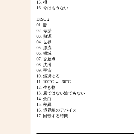
15. 根
16. 今はもうない
DISC 2
01. 脈
02. 母胎
03. 熱源
04. 世界
05. 漂流
06. 領域
07. 交差点
08. 沈潜
09. 宇宙
10. 鐵冴ゆる
11. 100°C ↔ -30°C
12. 生き物
13. 風ではない波でもない
14. 余白
15. 差異
16. 境界線のデバイス
17. 回転する時間