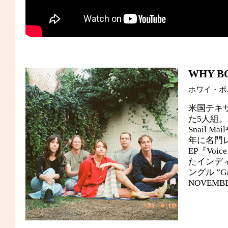
WHY B
ホワイ・ホ
米国テキサス
た5人組。2
Snail M
年に名門レー
EP『Vo
たインディ
ングル ”
NOVEMB