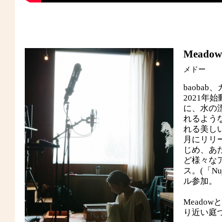
Meadow
メドー
baobab
2021
に、水の
れるよう
れる美しい
月にリリース
じめ、あ
ど様々なア
ス。(「Nuj
ル参加。「y
Meado
り近い庭