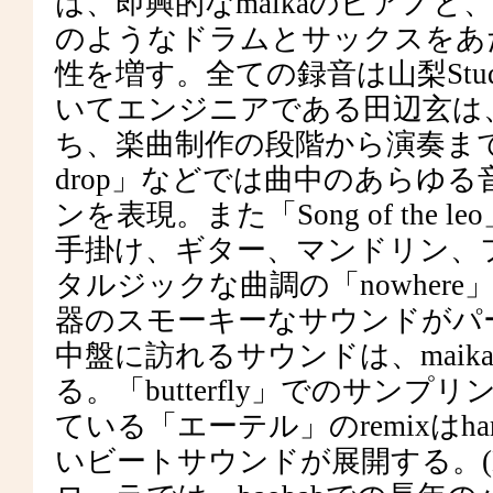
は、即興的なmaikaのピアノ
のようなドラムとサックスをあ
性を増す。全ての録音は山梨Studi
いてエンジニアである田辺玄は
ち、楽曲制作の段階から演奏まで
drop」などでは曲中のあらゆ
ンを表現。また「Song of the
手掛け、ギター、マンドリン、
タルジックな曲調の「nowher
器のスモーキーなサウンドがパ
中盤に訪れるサウンドは、mai
る。「butterfly」でのサン
ている「エーテル」のremixはhar
いビートサウンドが展開する。(EP