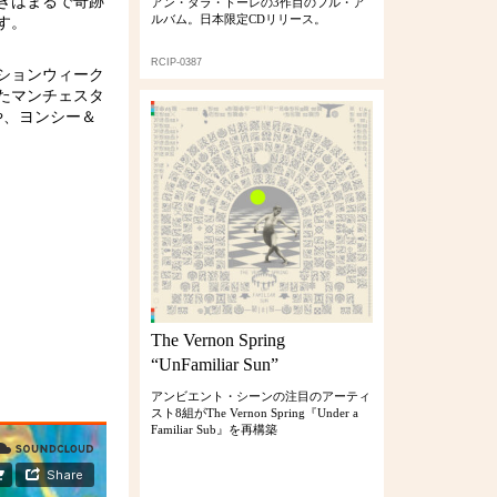
きはまるで奇跡
アン・ダラ・トーレの3作目のフル・ア
ルバム。日本限定CDリリース。
す。
RCIP-0387
ションウィーク
たマンチェスタ
や、ヨンシー＆
The Vernon Spring
“UnFamiliar Sun”
アンビエント・シーンの注目のアーティ
スト8組がThe Vernon Spring『Under a
Familiar Sub』を再構築