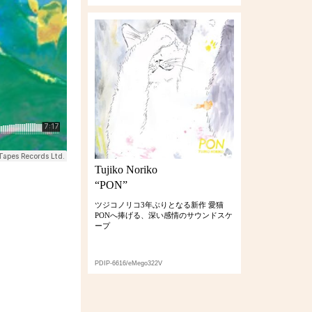
Tujiko Noriko
“PON”
ツジコノリコ3年ぶりとなる新作 愛猫
PONへ捧げる、深い感情のサウンドスケ
ープ
PDIP-6616/eMego322V