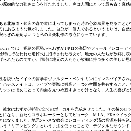
の原始的な力強さに心を打たれました。声は人間にとって最も古く直感
である北海道・知床の森で道に迷ってしまった時の心象風景を見ることが
ろにあるような気がしました。自分が一個人であるというよりは、自然
安らぎの感覚はいつも私の音楽制作の原点になっています」
nori」では、福島の原発からわずか1キロの海辺でフィールドレコーデ
除時に行なわれた追悼式に招待された彼女が、地元の人たちが故郷に戻
捧げられたものですが、同時に地元の人たちが故郷に持つ多くの美しい思
回性を説いたドイツの哲学者ヴァルター・ベンヤミンにインスパイアされ
たハチスノイトは、ライブで実際に観客と一つの空間を共有すること、
ミックは彼女にとって内面を見つめ直すきっかけとなり、人生の喜びと
、彼女はわずか8時間で全てのボーカルを完成させました。その後のロ
になり、新たなコラボレーターとしてビョーク、M.I.A、FKAツイッ
とになりました。地元の小さな教会にレコーディング済の音源を持ち込
いう「リアンピング」という手法を使ったことで、デジタルなサウンド