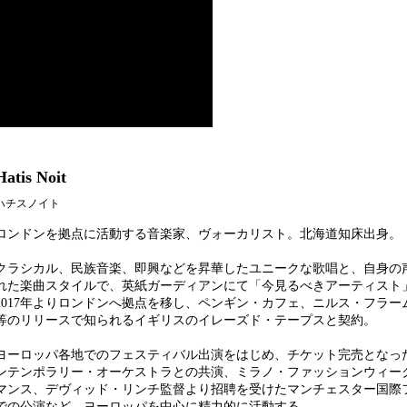
Hatis Noit
ハチスノイト
ロンドンを拠点に活動する音楽家、ヴォーカリスト。北海道知床出身。
クラシカル、民族音楽、即興などを昇華したユニークな歌唱と、自身の
れた楽曲スタイルで、英紙ガーディアンにて「今見るべきアーティスト
2017年よりロンドンへ拠点を移し、ペンギン・カフェ、ニルス・フラー
等のリリースで知られるイギリスのイレーズド・テープスと契約。
ヨーロッパ各地でのフェスティバル出演をはじめ、チケット完売となっ
ンテンポラリー・オーケストラとの共演、ミラノ・ファッションウィー
マンス、デヴィッド・リンチ監督より招聘を受けたマンチェスター国際
での公演など、ヨーロッパを中心に精力的に活動する。