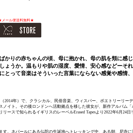
★メール便送料無料★
ばかりの赤ちゃんの頃、母に抱かれ、母の肌を頬に感じ
しょうか。温もりや肌の湿度、愛情、安心感などーそれ
にとって音楽はそういった言葉にならない感覚や感情、
uiet」（2014年）で、クラシカル、民俗音楽、ウィスパー、ポエトリーリ
ノイト。その後ロンドンへ活動拠点を移した彼女が、新作アルバム「Au
で知られるイギリスのレーベルErased Tapesより2022年6月24
います。ネパールにある仏陀の生誕地へトレッキング中、ある朝、尼寺に