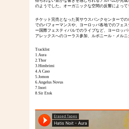
得られない豊かな響きを感じられるアルバムが完成
のようでした。オーガニックな空間の反響によって
チケット完売となった英サウスバンクセンターでの
でのパフォーマンスや、ヨーロッパ各地でのフェス
ー国際フェスティバルでのライブなど、ヨーロッパを
アレックスへのコーラス参加、ルボニール・メルニ
Tracklist
1.Aura
2.Thor
3.Himbrimi
4.A Caso
5.Jomon
6.Angelus Novus
7.Inori
8.Sir Etok