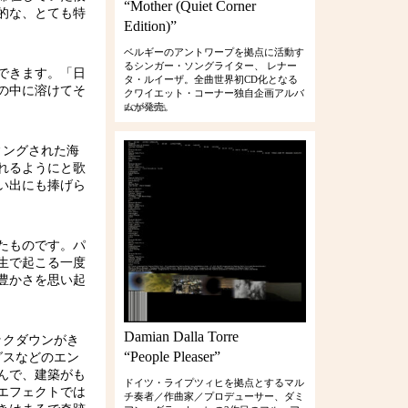
“Mother (Quiet Corner
的な、とても特
Edition)”
ベルギーのアントワープを拠点に活動す
るシンガー・ソングライター、 レナー
できます。「日
タ・ルイーザ。全曲世界初CD化となる
の中に溶けてそ
クワイエット・コーナー独自企画アルバ
ムが発売。
RCIP-0386
ィングされた海
れるようにと歌
い出にも捧げら
たものです。パ
生で起こる一度
豊かさを思い起
Damian Dalla Torre
ックダウンがき
“People Pleaser”
グスなどのエン
んで、建築がも
ドイツ・ライプツィヒを拠点とするマル
エフェクトでは
チ奏者／作曲家／プロデューサー、ダミ