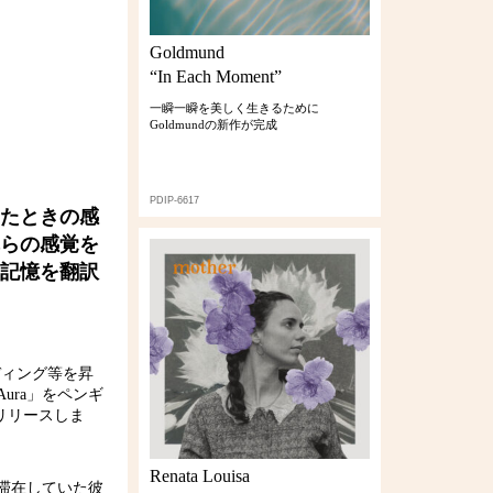
Goldmund
“In Each Moment”
一瞬一瞬を美しく生きるために
Goldmundの新作が完成
PDIP-6617
たときの感
らの感覚を
記憶を翻訳
ーディング等を昇
ra」をペンギ
日リリースしま
Renata Louisa
滞在していた彼