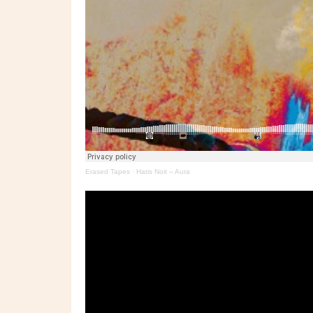
Erased Tapes
·
Hatis Noit – Aura