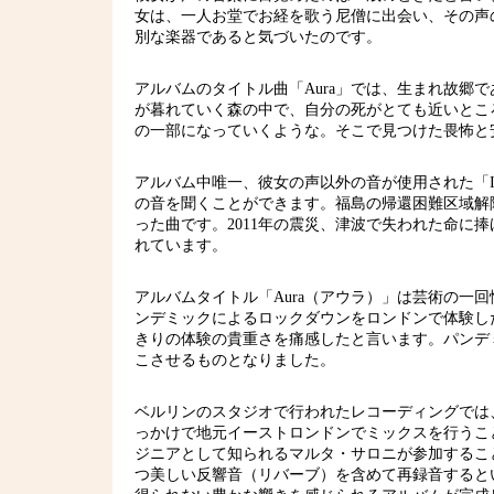
女は、一人お堂でお経を歌う尼僧に出会い、その声
別な楽器であると気づいたのです。
アルバムのタイトル曲「Aura」では、生まれ故郷
が暮れていく森の中で、自分の死がとても近いとこ
の一部になっていくような。そこで見つけた畏怖と
アルバム中唯一、彼女の声以外の音が使用された「I
の音を聞くことができます。福島の帰還困難区域解
った曲です。2011年の震災、津波で失われた命に
れています。
アルバムタイトル「Aura（アウラ）」は芸術の一
ンデミックによるロックダウンをロンドンで体験し
きりの体験の貴重さを痛感したと言います。パンデ
こさせるものとなりました。
ベルリンのスタジオで行われたレコーディングでは
っかけで地元イーストロンドンでミックスを行うこと
ジニアとして知られるマルタ・サロニが参加するこ
つ美しい反響音（リバーブ）を含めて再録音すると