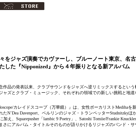
々をジャズ演奏でカヴァーし、ブルーノート東京、名古
た『Nipponized』から４年振りとなる新アルバム
年記念作品の発表以来、クラブサウンドをジャズへ逆リミックスするとい
ジャズとクラブ・ミュージック、それぞれの領域での新しい挑戦と地道
doscope/カレイドスコープ（万華鏡）』は、女性ボーカリストMediha
たN’Dea Davenport、ベルリンのジャズ・トランペッターStudnitzkyほか、J
epusher「lambic 9 Poetry」、Satoshi Tomiie/Frankie Knuckl
まさにアルバム・タイトルそのものが語りかけるリジャズのバンド・サ