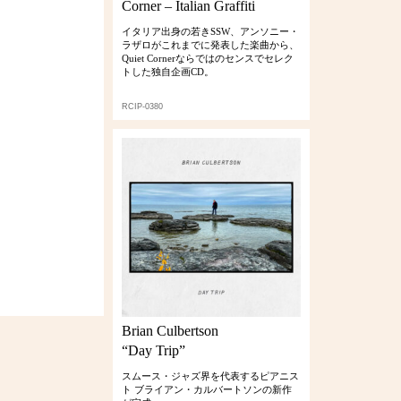
Corner – Italian Graffiti
イタリア出身の若きSSW、アンソニー・
ラザロがこれまでに発表した楽曲から、
Quiet Cornerならではのセンスでセレク
トした独自企画CD。
RCIP-0380
Brian Culbertson
“Day Trip”
スムース・ジャズ界を代表するピアニス
ト ブライアン・カルバートソンの新作