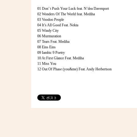
01 Don’ t Push Your Luck feat. N’dea Davenport
02 Wonders Of The World feat. Mediha
03 Voodoo People
04 It’s All Good Feat. Nekta
05 Windy City
06 Murmuration
07 Tears Feat. Mediha
08 Eins Eins
09 Iambic 9 Poetry
10 At First Glance Feat. Mediha
11 Miss You
12 Out Of Phase (you&me) Feat. Andy Herbertson