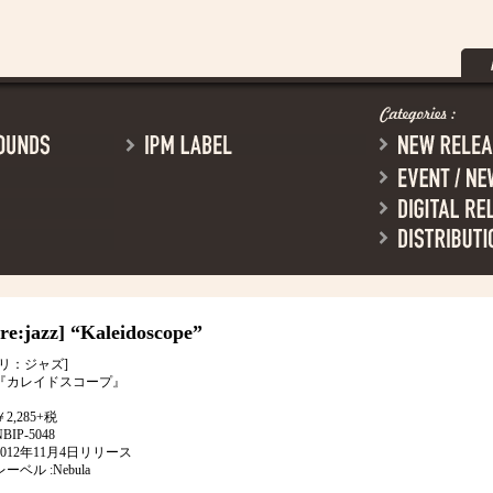
[re:jazz]
“Kaleidoscope”
[リ：ジャズ]
『カレイドスコープ』
￥2,285+税
NBIP-5048
2012年11月4日リリース
レーベル :Nebula