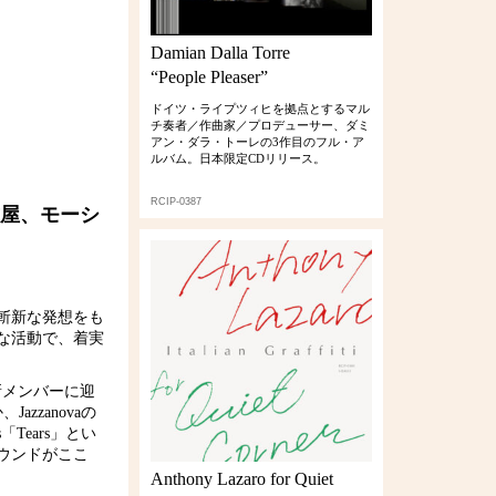
Damian Dalla Torre
“People Pleaser”
ドイツ・ライプツィヒを拠点とするマル
チ奏者／作曲家／プロデューサー、ダミ
アン・ダラ・トーレの3作目のフル・ア
ルバム。日本限定CDリリース。
RCIP-0387
屋、モーシ
う斬新な発想をも
な活動で、着実
を新メンバーに迎
azzanovaの
es「Tears」とい
ウンドがここ
Anthony Lazaro for Quiet