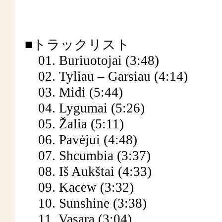
■トラックリスト
01. Buriuotojai (3:48)
02. Tyliau – Garsiau (4:14)
03. Midi (5:44)
04. Lygumai (5:26)
05. Žalia (5:11)
06. Pavėjui (4:48)
07. Shcumbia (3:37)
08. Iš Aukštai (4:33)
09. Kacew (3:32)
10. Sunshine (3:38)
11. Vasara (3:04)