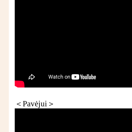
＜Pavėjui＞