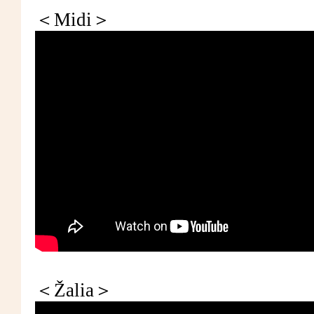
＜Midi＞
＜Žalia＞