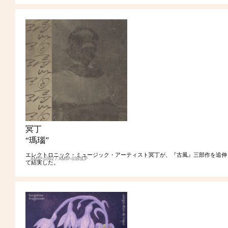
冥丁
“瑪瑙”
エレクトロニック・ミュージック・アーティスト冥丁が、『古風』三部作を追伸
AMIP-0392 / AMIP-0393LP
て結実した。