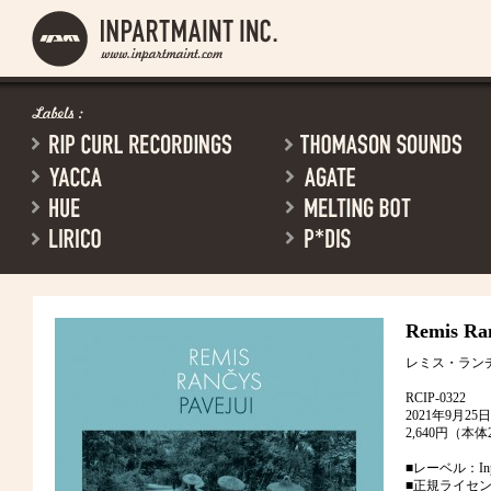
Remis Ran
レミス・ラン
RCIP-0322
2021年9月2
2,640円（本体
■レーベル：Inpart
■正規ライセン