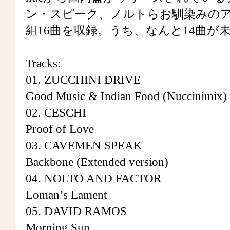
ン・スピーク、ノルトらお馴染みのア
組16曲を収録。うち、なんと14曲が
Tracks:
01. ZUCCHINI DRIVE
Good Music & Indian Food (Nuccinimix)
02. CESCHI
Proof of Love
03. CAVEMEN SPEAK
Backbone (Extended version)
04. NOLTO AND FACTOR
Loman’s Lament
05. DAVID RAMOS
Morning Sun