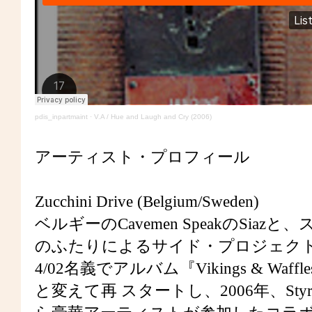
pdis_inpartmaint
·
V.A / Hue and Laugh and Cry (2006)
アーティスト・プロフィール
Zucchini Drive (Belgium/Sweden)
ベルギーのCavemen SpeakのSiazと、スウェ
のふたりによるサイド・プロジェクトとしてス
4/02名義でアルバム『Vikings & Waff
と変えて再 スタートし、2006年、Styrofoam、