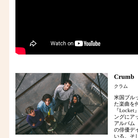
Crumb
クラム
米国ブル
た楽曲を仲
『Lock
ングにア
アルバム
の俳優デ
いる。そし