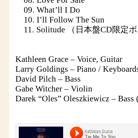
08. Love For Sale
09. What’ll I Do
10. I’ll Follow The Sun
11. Solitude （日本盤CD
Kathleen Grace – Voice, Guitar
Larry Goldings – Piano / Keyboards
David Pilch – Bass
Gabe Witcher – Violin
Darek “Oles” Oleszkiewicz – Bass 