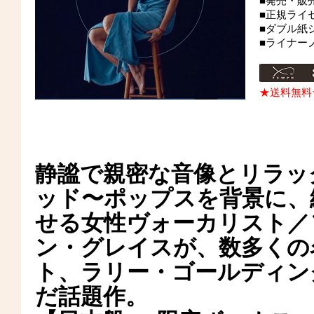
■発売・販
■正規ライ
■ダブル紙
■ライナー
★送料無料
静謐で親密な音像とリラッ
ッド〜ポップスを背景に、
せる女性ヴォーカリスト／
ン・グレイスが、数多くの
ト、ラリー・ゴールディン
だ話題作。