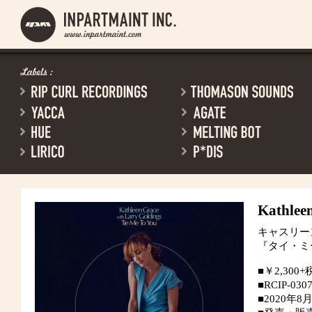
Kathlee
キャスリー
『タイ・ミ
■￥2,300+
■RCIP-030
■2020年8