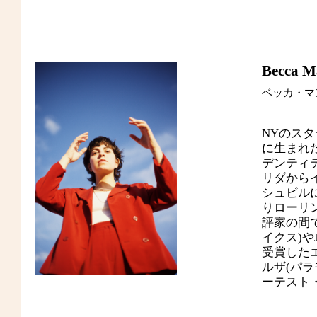
Becca M
ベッカ・マ
NYのス
に生まれ
デンティ
リダから
シュビルに
りローリ
評家の間で
イクス)やJ
受賞した
ルザ(パ
ーテスト・パ