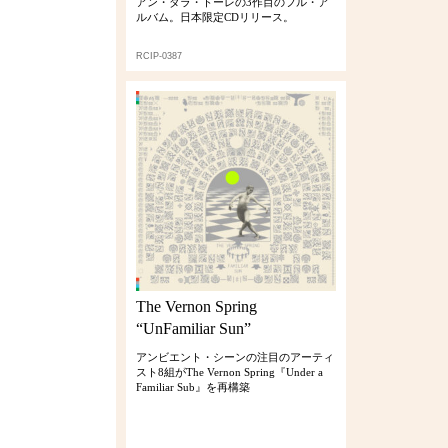
アン・ダラ・トーレの3作目のフル・ア
ルバム。日本限定CDリリース。
RCIP-0387
The Vernon Spring
“UnFamiliar Sun”
アンビエント・シーンの注目のアーティ
スト8組がThe Vernon Spring『Under a
Familiar Sub』を再構築