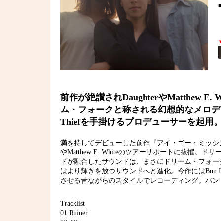
前作が絶讃されDaughterやMatthew 
ム・フォークと称される幻想的なメロディー
Thiefを手掛けるプロデューサーを起用
満を持してデビューした前作『アイ・ゴー・ミッシング・イン・
やMatthew E. Whiteのツアーサポートに抜
ドが融合したサウンドは、まさにドリーム・フォーク
はより輝きを放つサウンドへと進化。今作にはBon Iver
させる昔ながらのスタイルでレコーディング。バン
Tracklist
01.Ruiner