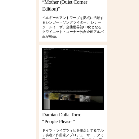
“Mother (Quiet Corner
Edition)”
ベルギーのアントワープを拠点に活動す
るシンガー・ソングライター、 レナー
タ・ルイーザ。全曲世界初CD化となる
クワイエット・コーナー独自企画アルバ
ムが発売。
RCIP-0386
Damian Dalla Torre
“People Pleaser”
ドイツ・ライプツィヒを拠点とするマル
チ奏者／作曲家／プロデューサー、ダミ