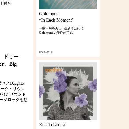
コード付き
Goldmund
“In Each Moment”
一瞬一瞬を美しく生きるために
Goldmundの新作が完成
PDIP-6617
)。ドリー
、Big
Daughter
フォーク・サウン
されたサウンド
ンテージロックを想
Renata Louisa