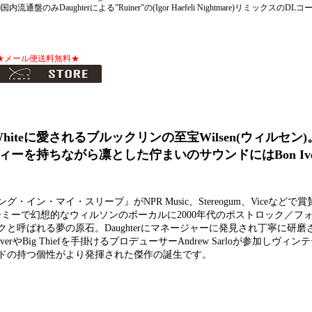
■国内流通盤のみDaughterによる”Ruiner”の(Igor Haefeli Nightmare)リミックスのDL
★メール便送料無料★
E. Whiteに愛されるブルックリンの至宝Wilsen(ウィルセン
を持ちながら凛とした佇まいのサウンドにはBon Iver
。
マイ・スリープ』がNPR Music、Stereogum、Viceなどで賞賛され
擢。ドリーミーで幻想的なウィルソンのボーカルに2000年代のポストロック／
と呼ばれる夢の原石。Daughterにマネージャーに発見され丁寧に研磨
やBig Thiefを手掛けるプロデューサーAndrew Sarloが参加しヴィ
ドの持つ個性がより発揮された傑作の誕生です。