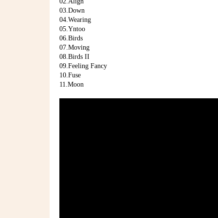
02.Align
03.Down
04.Wearing
05.Yntoo
06.Birds
07.Moving
08.Birds II
09.Feeling Fancy
10.Fuse
11.Moon