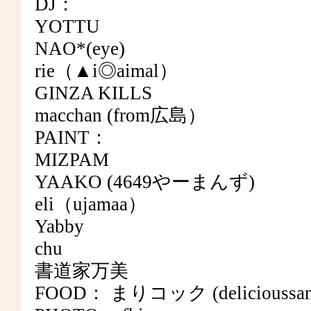
DJ：
YOTTU
NAO*(eye)
rie（▲i◎aimal）
GINZA KILLS
macchan (from広島）
PAINT：
MIZPAM
YAAKO (4649やーまんず)
eli（ujamaa）
Yabby
chu
書道家万美
FOOD： まりコック (delicioussan