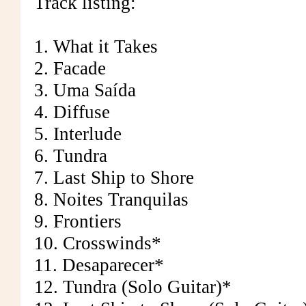
Track listing:
1. What it Takes
2. Facade
3. Uma Saída
4. Diffuse
5. Interlude
6. Tundra
7. Last Ship to Shore
8. Noites Tranquilas
9. Frontiers
10. Crosswinds*
11. Desaparecer*
12. Tundra (Solo Guitar)*