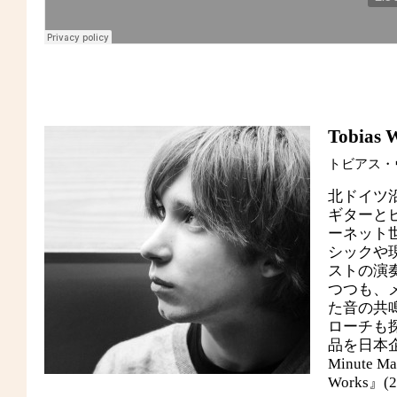
Tobias 
トビアス・
北ドイツ
ギターとピ
ーネット
シックや
ストの演
つつも、
た音の共
ローチも探
品を日本企画
Minute M
Works