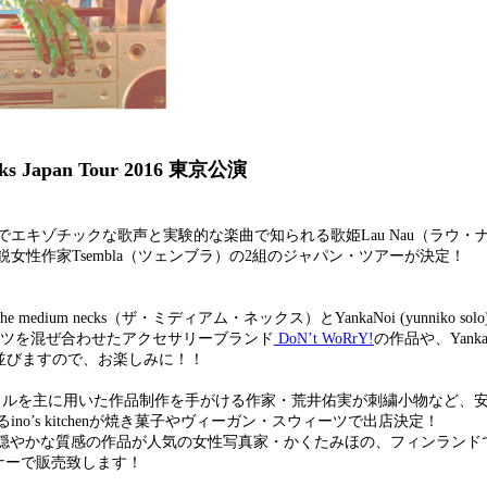
ecks Japan Tour 2016 東京公演
エキゾチックな歌声と実験的な楽曲で知られる歌姫Lau Nau（ラウ・
性作家Tsembla（ツェンブラ）の2組のジャパン・ツアーが決定！
um necks（ザ・ミディアム・ネックス）とYankaNoi (yunniko so
ジのパーツを混ぜ合わせたアクセサリーブランド
DoN’t WoRrY!
の作品や、YankaN
並びますので、お楽しみに！！
スタイルを主に用いた作品制作を手がける作家・荒井佑実が刺繍小物など、
o’s kitchenが焼き菓子やヴィーガン・スウィーツで出店決定！
まれた穏やかな質感の作品が人気の女性写真家・かくたみほの、フィンラン
ナーで販売致します！