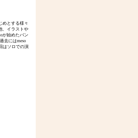
じめとする様々
他、イラストや
koが始めたバン
。過去にはmeso
今回はソロでの演