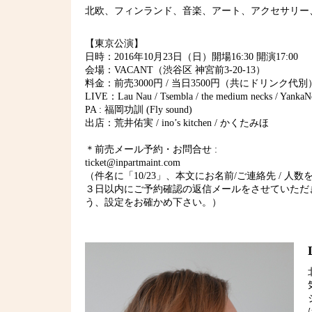
北欧、フィンランド、音楽、アート、アクセサリー
【東京公演】
日時：2016年10月23日（日）開場16:30 開演17:00
会場：VACANT（渋谷区 神宮前3-20-13）
料金：前売3000円 / 当日3500円（共にドリンク代別
LIVE：Lau Nau / Tsembla / the medium necks / YankaNo
PA : 福岡功訓 (Fly sound)
出店：荒井佑実 / ino’s kitchen / かくたみほ
＊前売メール予約・お問合せ :
ticket@inpartmaint.com
（件名に「10/23」、本文にお名前/ご連絡先 /
３日以内にご予約確認の返信メールをさせていただ
う、設定をお確かめ下さい。）