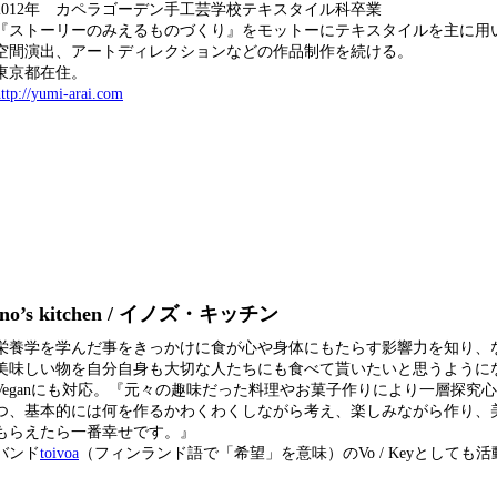
2012年 カペラゴーデン手工芸学校テキスタイル科卒業
『ストーリーのみえるものづくり』をモットーにテキスタイルを主に用
空間演出、アートディレクションなどの作品制作を続ける。
東京都在住。
ttp://yumi-arai.com
ino’s kitchen / イノズ・キッチン
栄養学を学んだ事をきっかけに食が心や身体にもたらす影響力を知り、
美味しい物を自分自身も大切な人たちにも食べて貰いたいと思うように
Veganにも対応。『元々の趣味だった料理やお菓子作りにより一層探究
つ、基本的には何を作るかわくわくしながら考え、楽しみながら作り、
もらえたら一番幸せです。』
バンド
toivoa
（フィンランド語で「希望」を意味）のVo / Keyとしても