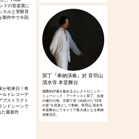
ィンランドの音楽賞に
クラシカルと実験音
を製作中で今回
冥丁『奉納演奏』於 音羽山
清水寺 本堂舞台
家が初来日！奇
国際的評価を集めるエレクトロニック・
ールドレコーデ
ミュージック・アーティスト冥丁。自身
アブストラクト
の修行の地、京都で見つめ続けた“日本
の姿”を音楽として奉納。音羽山 清水寺
ランドシーンで
本堂舞台にてキャリア集大成となる奉納
された最新作
演奏決定。