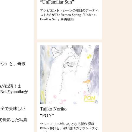
“UnFamiliar Sun”
アンビエント・シーンの注目のアーティ
スト8組がThe Vernon Spring『Under a
Familiar Sub』を再構築
ナウ）と、奇抜
lo)が出演！ま
oiのyunnikoが
安全で美味しい
Tujiko Noriko
“PON”
ドで撮影した写真
ツジコノリコ3年ぶりとなる新作 愛猫
PONへ捧げる、深い感情のサウンドスケ