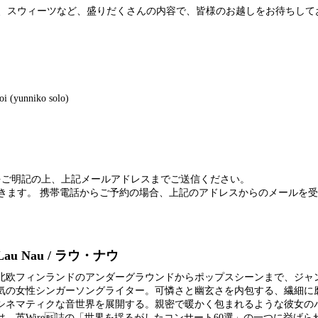
、スウィーツなど、盛りだくさんの内容で、皆様のお越しをお待ちして
）
i (yunniko solo)
 人数をご明記の上、上記メールアドレスまでご送信ください。
きます。 携帯電話からご予約の場合、上記のアドレスからのメールを
Lau Nau / ラウ・ナウ
北欧フィンランドのアンダーグラウンドからポップスシーンまで、ジャ
気の女性シンガーソングライター。可憐さと幽玄さを内包する、繊細に
シネマティクな音世界を展開する。親密で暖かく包まれるような彼女の
は、英Wire誌の「世界を揺るがしたコンサート60選」の一つに挙げられた