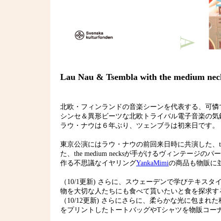
Lau Nau & Tsembla with the medium n
北欧・フィンランドの音楽シーンを代表する、可憐で
シンセ＆異形ビーツな北欧トライバル電子音楽の気鋭女
ラウ・ナウは６年ぶり、ツェンブラは初来日です。
東京公演にはラウ・ナウの前回来日時に共演した、the medi
た、the medium necksが手がけるヴィンテー
作る不思議なイヤリング
YankaMimi
の商品も物販に
（10/1更新) さらに、スウェーデンで学びテキ
物を大切な人たちにも食べて貰いたいと食を探求するin
（10/12更新) さらにさらに、柔らかな光に包
をプリントしたトートバッグやTシャツを物販コー