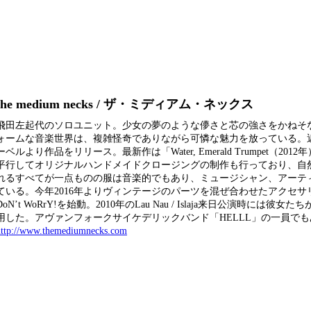
the medium necks / ザ・ミディアム・ネックス
飛田左起代のソロユニット。少女の夢のような儚さと芯の強さをかねそ
ォームな音楽世界は、複雑怪奇でありながら可憐な魅力を放っている。近年は
ーベルより作品をリリース。最新作は「Water, Emerald Trumpet（20
平行してオリジナルハンドメイドクロージングの制作も行っており、自
れるすべてが一点ものの服は音楽的でもあり、ミュージシャン、アーテ
ている。今年2016年よりヴィンテージのパーツを混ぜ合わせたアクセサ
DoN’t WoRrY!を始動。2010年のLau Nau / Islaja来日公演時には彼
用した。アヴァンフォークサイケデリックバンド「HELLL」の一員でも
http://www.themediumnecks.com