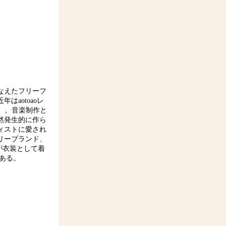
なえたフリーフ
aotoaoレ
12年）。音楽制作と
然発生的に作ら
ィストに愛され
リーブランド、
女たちが衣装として着
ある。