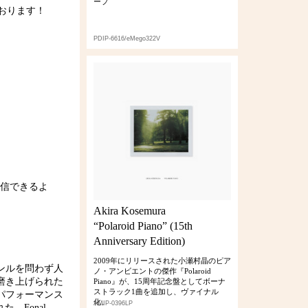
ープ
おります！
PDIP-6616/eMego322V
受信できるよ
Akira Kosemura
“Polaroid Piano” (15th
Anniversary Edition)
2009年にリリースされた小瀬村晶のピア
ンルを問わず人
ノ・アンビエントの傑作『Polaroid
磨き上げられた
Piano』が、15周年記念盤としてボーナ
ストラック1曲を追加し、ヴァイナル
パフォーマンス
化。
AMIP-0396LP
。Fonal