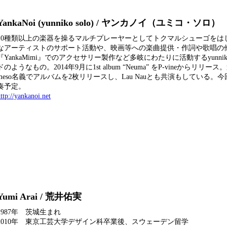
YankaNoi (yunniko solo) / ヤンカノイ（ユミコ・ソロ）
10種類以上の楽器を操るマルチプレーヤーとしてトクマルシューゴをは
なアーティストのサポート活動や、映画等への楽曲提供・作詞や歌唱の
『YankaMimi』でのアクセサリー製作など多岐にわたりに活動するyunni
ドのようなもの。2014年9月に1st album “Neuma” をP-vineからリリース
meso名義でアルバムを2枚リリースし、Lau Nauとも共演もしている。
奏予定。
ttp://yankanoi.net
Yumi Arai / 荒井佑実
1987年 茨城生まれ
2010年 東京工芸大学デザイン科卒業後、スウェーデン留学