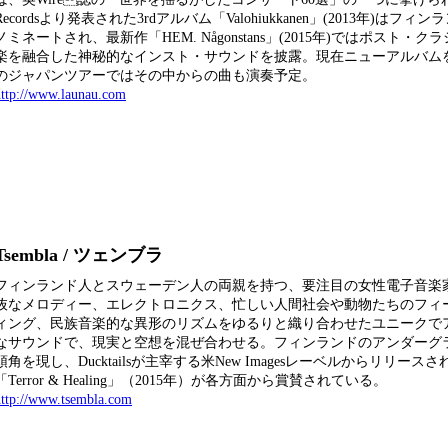
Recordsより発表された3rdアルバム「Valohiukkanen」(2013年)はフ
ノミネートされ、最新作「HEM. Någonstans」(2015年)ではポスト・
楽を融合した神秘的なインスト・サウンドを披露。現在ニューアルバム
のジャパンツアーではその中からの曲も演奏予定。
http://www.launau.com
Tsembla / ツェンブラ
フィンランド人とスウェーデン人の両親を持つ、要注目の女性電子音楽
抜なメロディー、エレクトロニクス、忙しい人間社会や動物たちのフィ
ィング、民族音楽的な異形のリズムをゆるりと織り合わせたユニークで
なサウンドで、現実と空想を混ぜ合わせる。フィンランドのアンダーグ
頭角を現し、Ducktailsが主宰する米New Imagesレーベルからリリース
「Terror & Healing」（2015年）が各方面から賞賛されている。
http://www.tsembla.com