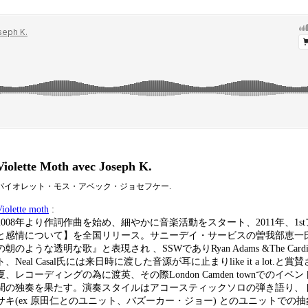
Violette Moth avec Joseph K.
バイオレット・モス・アベック・ジョセフケー.
iolette moth
:
2008年より作詞作曲を始め、細やかに音楽活動をスタート、2011年、1s
と感情について】を全国リリース。サニーデイ・サービスの曽我部恵一
の朝のような透明な歌』と表現され 、SSWでありRyan Adams &The Card
ト、Neal Casal氏には来日時に渡した音源が耳に止まりlike it a lot.と賞
夏、レコーディングの為に渡英、その際London Camden townでのイ
間の独奏を果たす。演奏スタイルはアコースティックソロの弾き語り、ド
サキ(ex 原田仁とのユニット、バズーカー・ジョー) とのユニットでの