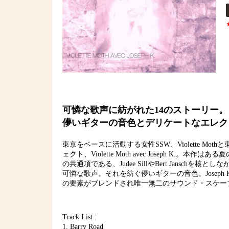
可憐な歌声に紡がれた14のストーリー。
儚いギターの音色とデリケートなエレク
東京をベースに活動する女性SSW、Violette Mothと東京/Lo
ェクト、Violette Moth avec Joseph K
の共通項である、Judee SillやBert Janschを核と
可憐な歌声。それを紡ぐ儚いギターの音色。Joseph 
の要素がブレンドされ唯一無二のサウンド・スケープを
Track List :
1. Barry Road