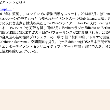
なアレンジと様々
Joseph K.
:
2013年に渡英し、ロンドンでの音楽活動をスタート。2014年2月にはLondonのL
Musicシーンの中でもっとも知られたイベントの一つClub Integral出演。Sylvia
どの現代音楽家と競演を果たしthe WireのライターClive Bell氏にFloating 
れる。そのショウが好評を博し同年3月にBerlinのラジオ局Radio on Berl
THEWIREBENDERで彼の当日のパフォーマンスが2度放映される。201
の台東区の芸術振興プロジェクトの一環で 旧平櫛田中邸アトリエで開催
Exhibition Sabizamaに空間音楽を提供。そのExhibitionはDSA日本空間デ
「エンターテイメント＆クリエイティブ・アート空間」部門で入選。音
た活動を繰り広げている。