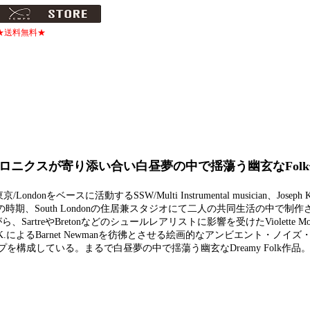
★送料無料★
ロニクスが寄り添い合い白昼夢の中で揺蕩う幽玄なFol
ndonをベースに活動するSSW/Multi Instrumental musician、Jose
.。本作はある夏の時期、South Londonの住居兼スタジオにて二人の共同生活の中で
しながら、SartreやBretonなどのシュールレアリストに影響を受けたViolette 
K.によるBarnet Newmanを彷彿とさせる絵画的なアンビエント・ノイ
構成している。まるで白昼夢の中で揺蕩う幽玄なDreamy Folk作品