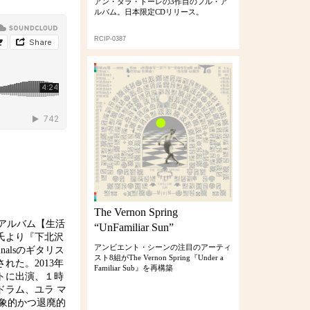
アン・ダラ・トーレの3作目のフル・ア
ルバム。日本限定CDリリース。
RCIP-0387
The Vernon Spring
tアルバム【生活
“UnFamiliar Sun”
氏より『下北沢
アンビエント・シーンの注目のアーティ
inalsのギタリス
スト8組がThe Vernon Spring『Under a
賛された。2013年
Familiar Sub』を再構築
ベントに出演、１時
ラム、ユラ マ
抽象的かつ退廃的