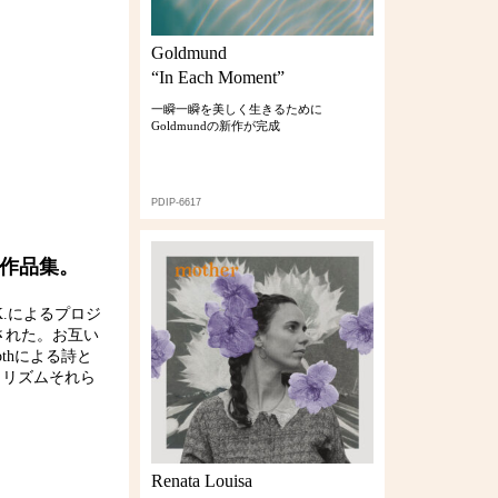
Goldmund
“In Each Moment”
一瞬一瞬を美しく生きるために
Goldmundの新作が完成
PDIP-6617
k作品集。
ph K.によるプロジ
制作された。お互い
Mothによる詩と
ズ・リズムそれら
。
Renata Louisa