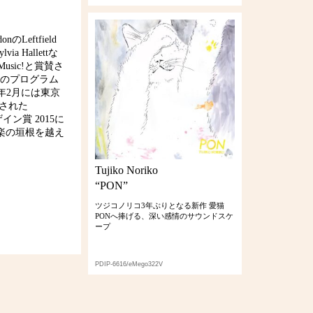
eftfield
 Hallettな
Music!と賞賛さ
inのプログラム
5年2月には東京
された
ザイン賞 2015に
楽の垣根を越え
Tujiko Noriko
“PON”
ツジコノリコ3年ぶりとなる新作 愛猫
PONへ捧げる、深い感情のサウンドスケ
ープ
PDIP-6616/eMego322V