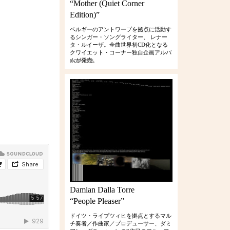
“Mother (Quiet Corner
Edition)”
ベルギーのアントワープを拠点に活動す
るシンガー・ソングライター、 レナー
タ・ルイーザ。全曲世界初CD化となる
クワイエット・コーナー独自企画アルバ
ムが発売。
RCIP-0386
Damian Dalla Torre
“People Pleaser”
ドイツ・ライプツィヒを拠点とするマル
チ奏者／作曲家／プロデューサー、ダミ