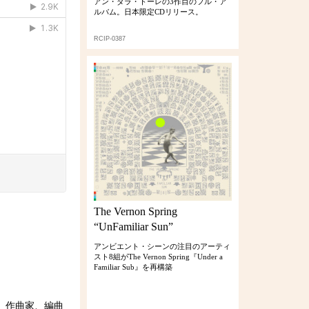
アン・ダラ・トーレの3作目のフル・ア
ルバム。日本限定CDリリース。
RCIP-0387
The Vernon Spring
“UnFamiliar Sun”
アンビエント・シーンの注目のアーティ
スト8組がThe Vernon Spring『Under a
Familiar Sub』を再構築
、作曲家、編曲