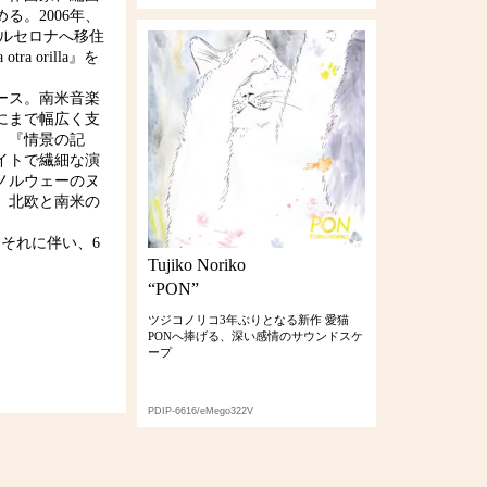
る。2006年、
、バルセロナへ移住
a orilla』を
ース。南米音楽
にまで幅広く支
、『情景の記
イトで繊細な演
ノルウェーのヌ
。北欧と南米の
。それに伴い、6
Tujiko Noriko
“PON”
ツジコノリコ3年ぶりとなる新作 愛猫
PONへ捧げる、深い感情のサウンドスケ
ープ
PDIP-6616/eMego322V