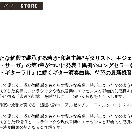
たな解釈で継承する若き“印象主義”ギタリスト、ギジ
・サーガ』の第3章がついに発表！異例のロングセラー
・ギターラⅡ』に続くギター演奏曲集、待望の最新録音
して優しく、深い陶酔感をもたらす豊かな余韻、時が止まったかのよう
根ざした旋律に、クラシックや現代音楽のエッセンスと都会的な感覚を
心に宿る「永遠の記憶」を呼び起こし、深い安らぎをもたらします。
静寂の余韻が奏でる、追憶の調べ。アルゼンチン・フォルクローレをル
して優しく、深い陶酔感をもたらす豊かな余韻、時が止まったかのよう
根ざした叙情性と、クラシックや現代音楽のエッセンスと都会的な感覚
ー演奏曲集の新たなる金字塔です。