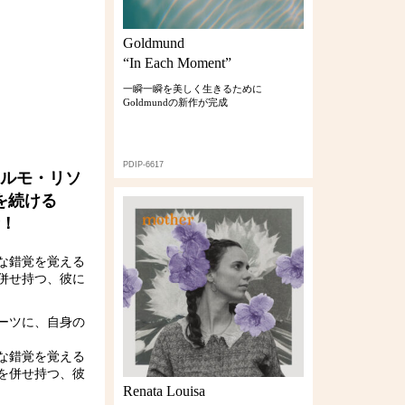
Goldmund
“In Each Moment”
一瞬一瞬を美しく生きるために
Goldmundの新作が完成
PDIP-6617
ェルモ・リソ
を続ける
！
な錯覚を覚える
併せ持つ、彼に
ーツに、自身の
な錯覚を覚える
を併せ持つ、彼
Renata Louisa