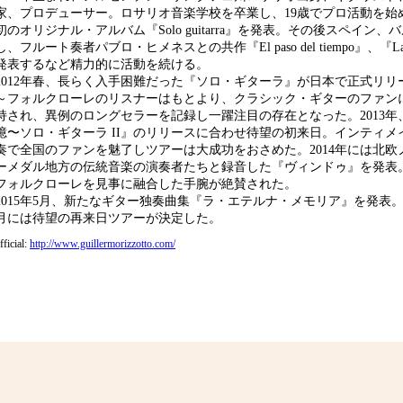
家、プロデューサー。ロサリオ音楽学校を卒業し、19歳でプロ活動を始め
初のオリジナル・アルバム『Solo guitarra』を発表。その後スペイン
し、フルート奏者パブロ・ヒメネスとの共作『El paso del tiempo』、『La otr
発表するなど精力的に活動を続ける。
2012年春、長らく入手困難だった『ソロ・ギターラ』が日本で正式リリ
～フォルクローレのリスナーはもとより、クラシック・ギターのファン
持され、異例のロングセラーを記録し一躍注目の存在となった。2013年
憶〜ソロ・ギターラ II』のリリースに合わせ待望の初来日。インティメ
奏で全国のファンを魅了しツアーは大成功をおさめた。2014年には北欧
ーメダル地方の伝統音楽の演奏者たちと録音した『ヴィンドゥ』を発表
フォルクローレを見事に融合した手腕が絶賛された。
2015年5月、新たなギター独奏曲集『ラ・エテルナ・メモリア』を発表
月には待望の再来日ツアーが決定した。
fficial:
http://www.guillermorizzotto.com/