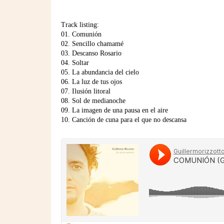
Track listing:
01. Comunión
02. Sencillo chamamé
03. Descanso Rosario
04. Soltar
05. La abundancia del cielo
06. La luz de tus ojos
07. Ilusión litoral
08. Sol de medianoche
09. La imagen de una pausa en el aire
10. Canción de cuna para el que no descansa