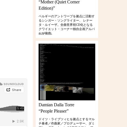
“Mother (Quiet Corner
Edition)”
ベルギーのアントワープを拠点に活動す
るシンガー・ソングライター、 レナー
タ・ルイーザ。全曲世界初CD化となる
クワイエット・コーナー独自企画アルバ
ムが発売。
RCIP-0386
Damian Dalla Torre
“People Pleaser”
ドイツ・ライプツィヒを拠点とするマル
チ奏者／作曲家／プロデューサー、ダミ