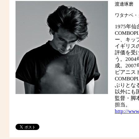
渡邊琢磨
ワタナベ・
1975
COMBO
ー、キッ
イギリス
評価を受
う。2004年
成。200
ピアニスト
COMBO
ぶりとなる
以外にも
監督・脚
担当。
http://ww