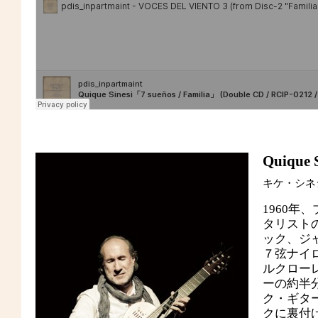
Quique S
キケ・シネ
1960
タリスト
ック、ジ
７弦ナイ
ルクロー
ーの約半
ク・ギタ
クに裏付