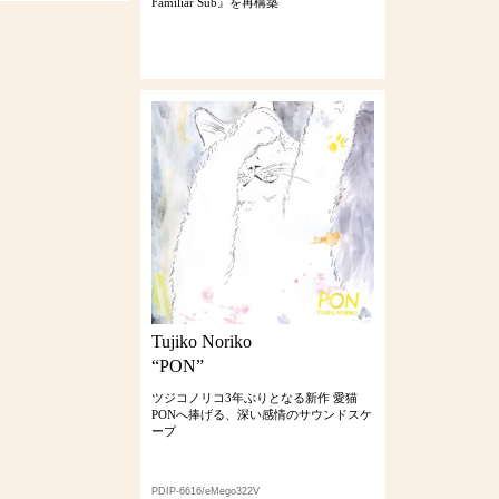
Familiar Sub』を再構築
Tujiko Noriko
“PON”
ツジコノリコ3年ぶりとなる新作 愛猫
PONへ捧げる、深い感情のサウンドスケ
ープ
PDIP-6616/eMego322V