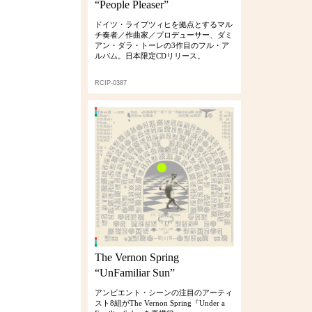
“People Pleaser”
ドイツ・ライプツィヒを拠点とするマル
チ奏者／作曲家／プロデューサー、ダミ
アン・ダラ・トーレの3作目のフル・ア
ルバム。日本限定CDリリース。
RCIP-0387
The Vernon Spring
“UnFamiliar Sun”
アンビエント・シーンの注目のアーティ
スト8組がThe Vernon Spring『Under a