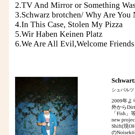
2.TV And Mirror or Something Wa
3.Schwarz brotchen/ Why Are You N
4.In This Case, Stolen My Pizza
5.Wir Haben Keinen Platz
6.We Are All Evil,Welcome Friends
Schwart
シュバルツ
2009年
外からDirt
「Fish
new pro
Shift(現
のNoise