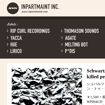
Schwart
killed p
シュバルツ
ン・トゥ・
￥1,500 + 
WF004CD