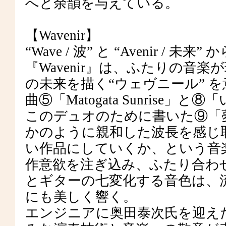
へと余韻を与えている。
【Wavenir】
“Wave / 波” と “Avenir 
『Wavenir』は、ふたりの音
の未来を描く“ウェヴニール” 
曲⑤「Matogata Sunris
このデュオのために書いた⑨「
かのように親和した波長を感じ
い作品にしていくか、という音
作意欲を注ぎ込み、ふたり合わ
とギターの七変化する音色は、
にも美しく響く。
エンジニアに奥田泰次氏を迎え