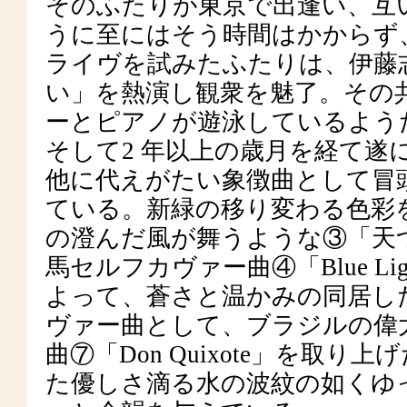
そのふたりが東京で出逢い、互い
うに至にはそう時間はかからず
ライヴを試みたふたりは、伊藤
い」を熱演し観衆を魅了。その
ーとピアノが遊泳しているよう
そして2 年以上の歳月を経て遂
他に代えがたい象徴曲として冒
ている。新緑の移り変わる色彩
の澄んだ風が舞うような③「天
馬セルフカヴァー曲④「Blue L
よって、蒼さと温かみの同居し
ヴァー曲として、ブラジルの偉
曲⑦「Don Quixote」を取
た優しさ滴る水の波紋の如くゆ