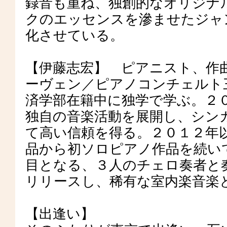
録音も重ね、独創的なオリジナ
クのエッセンスを滲ませたジャ
化させている。
【伊藤志宏】 ピアニスト、作
ーヴェン／ピアノコンチェルト
済学部在籍中に独学で学ぶ。２
独自の音楽活動を展開し、シン
て高い信頼を得る。２０１２年
品から初ソロピアノ作品を続い
目となる、３人のチェロ奏者と奏でた伊藤
リリースし、稀有な室内楽音楽
【出逢い】