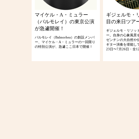
マイケル・A・ミュラー
ギジェルモ・
（バルモレイ）の東京公演
目の来日ツア
が急遽開催！
ギジェルモ・リソッ
ー。自身の心象風景
バルモレイ（Balmorhea）の創設メンバ
ゼンチンの大自然や
ー、マイケル・A・ミュラーの一回限り
ギター演奏を堪能し
の特別公演が、急遽ここ日本で開催！
23日〜7月26日・全1