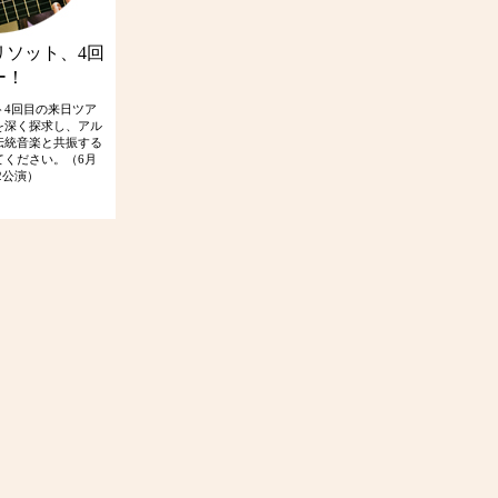
リソット、4回
ー！
ト4回目の来日ツア
を深く探求し、アル
伝統音楽と共振する
てください。（6月
2公演）