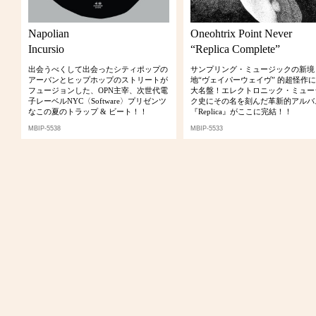
Napolian
Oneohtrix Point Never
Incursio
“Replica Complete”
出会うべくして出会ったシティポップの
サンプリング・ミュージックの新境
アーバンとヒップホップのストリートが
地“ヴェイパーウェイヴ” 的超怪作
フュージョンした、OPN主宰、次世代電
大名盤！エレクトロニック・ミュー
子レーベルNYC〈Software〉プリゼンツ
ク史にその名を刻んだ革新的アルバ
なこの夏のトラップ & ビート！！
『Replica』がここに完結！！
MBIP-5538
MBIP-5533