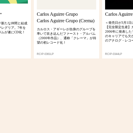
Carlos Aguirre Grupo
Carlos Aguirre
”
Carlos Aguirre Grupo (Crema)
＜発売日が3月1
が新たな仲間と結成
【完全限定生産】
マレグリア。7年を
カルロス・アギーレが自身のグループを
2006年に発表し
バムが遂にCD化！
率いて吹き込んだファースト・アルバム
のキャリアでも欠
（2000年作品）、通称「クレーマ」が待
のアナログ・レコ
望の初レコード化！
RCIP-0361LP
RCIP-0344LP