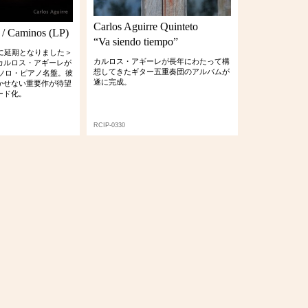
Carlos Aguirre Quinteto
 / Caminos (LP)
“Va siendo tiempo”
日に延期となりました＞
カルロス・アギーレが長年にわたって構
カルロス・アギーレが
想してきたギター五重奏団のアルバムが
たソロ・ピアノ名盤。彼
遂に完成。
かせない重要作が待望
ード化。
RCIP-0330