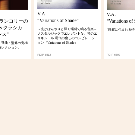
V.A
V.A.
“Variations of Shade”
メランコリーの
“Variations of 
＆クラシカ
～光がぼんやりと輝く場所で鳴る音楽～
“静寂に包まれる特
ス”
ノスタルジックでエレガントな、音のエ
リキシール 現代の癒しのコンピレーシ
ョン『Variations of Shade』
）選曲・監修の究極
コレクション。
PDIP-6512
PDIP-6502