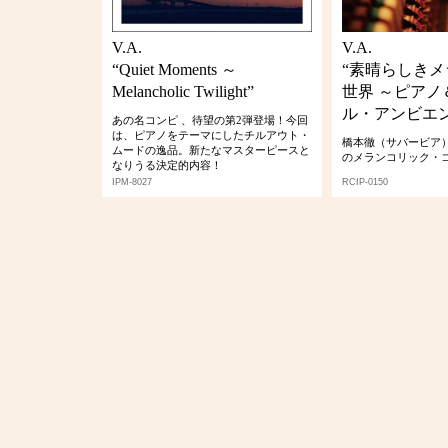
V.A.
V.A.
“Quiet Moments ～
“素晴らしき
Melancholic Twilight”
世界 ～ピアノ
ル・アンビエン
あの名コンピ 、待望の第2弾登場！今回
は、ピアノをテーマにしたチルアウト・
橋本徹（サバービア
ムードの逸品。新たなマスターピースと
のメランコリック・
なりうる決定的内容！
IPM-8027
RCIP-0150