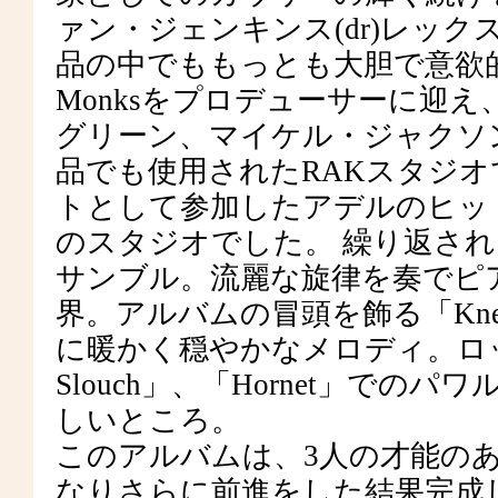
ァン・ジェンキンス(dr)レック
品の中でももっとも大胆で意欲
Monksをプロデューサーに迎
グリーン、マイケル・ジャクソ
品でも使用されたRAKスタジ
トとして参加したアデルのヒット曲” Ro
のスタジオでした。 繰り返さ
サンブル。流麗な旋律を奏でピ
界。アルバムの冒頭を飾る「Kne
に暖かく穏やかなメロディ。ロッ
Slouch」、「Hornet」で
しいところ。
このアルバムは、3人の才能の
なりさらに前進をした結果完成