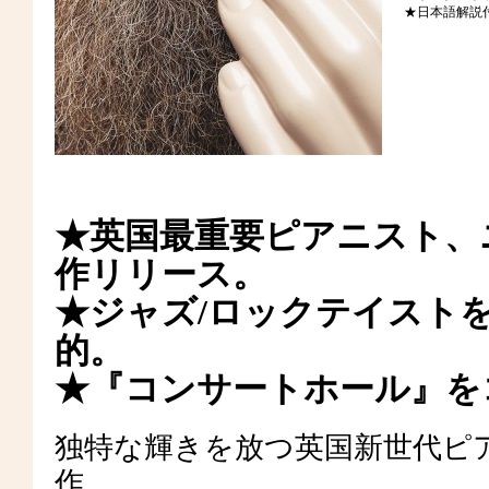
★日本語解説
★英国最重要ピアニスト、
作リリース。
★ジャズ/ロックテイスト
的。
★『コンサートホール』を
独特な輝きを放つ英国新世代ピ
作。