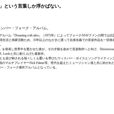
」という言葉しか浮かばない。
）
チェンバー・フォーク・アルバム。
『Dreaming with alice』（1972年）によってフォーク/SSWファンの間で
浪生活と画家活動ため、35年以上のながきに渡って自身名義での音楽作品を一切発
）。
oon』を発表し世界中を驚かせた彼が、その才能を改めて音楽制作へと向け、Directorsoundこと
he A. Lordsと共に創り上げた最新作。
とも並び称される瑞々しくも憂いを帯びたウィスパー・ボイスとソングライティン
のマルチプレイヤーNick Palmer等、世代を超えたミュージシャン達と共に紡がれ
バー・フォーク傑作アルバムとなっている。