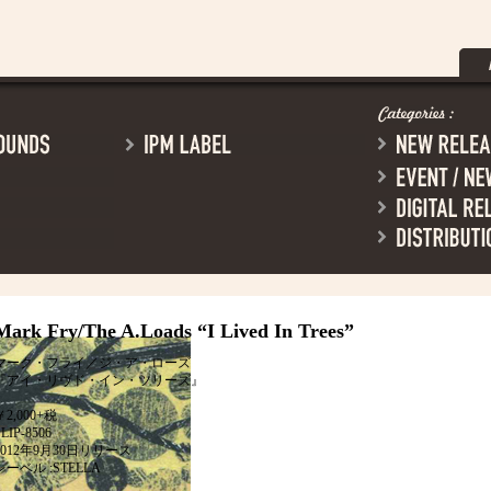
Mark Fry/The A.Loads
“I Lived In Trees”
マーク・フライ／ジ・ア・ローズ
『アイ・リヴド・イン・ツリーズ』
￥2,000+税
LIP-8506
2012年9月30日リリース
レーベル :STELLA