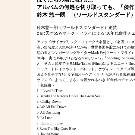
アルバムの何処を切り取っても、「傑作
鈴木 惣一朗 （ワールドスタンダード
鈴木惣一朗（ワールドスタンダード）絶賛！
幻の天才SSWマーク・フライによる‘10年代傑作
アシッド/サイケデリック・フォーク大名盤として名高い１stアルバム
高い知名度と人気を誇りながら、世界各国を股にかけての放
幻の天才シンガーソングライターMark Fry(マーク・フライ
‘08年、実に36年ぶりとなる２ndアルバム『Shooting the m
と、その大盟友であるMike Tanner (Plinth)によるユニットT
ニック・ドレイクやシド・バレット、ケヴィン・エアーズ等
衰えを見せず“ひとり宅録オーケストラ”とも評される現在屈指
サウンドによって、まさに今聴かれるべき’10年代のチェン
＜収録曲＞
1. I Lived In Trees
2.Behold The Nereids Under The Green Sea
3. Chalky Down
4. We All Fall Down
5. All Day Long
6. La Lune
7. Ruins Of Stone
8.Even The Sky Goes Blue
9. Taking Wing