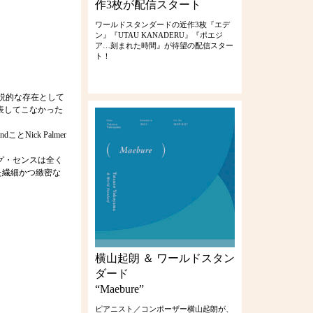
作3枚が配信スタート
ワールドスタンダードの近作3枚『エデ
ン』『UTAU KANADERU』『ポエジ
ア…刻まれた時間』が待望の配信スター
ト！
は伝説的な存在として
表してこなかった
Nick Palmer
グ・センスは全く
た繊細かつ緻密な
横山起朗 ＆ ワールドスタン
ダード
“Maebure”
ピアニスト／コンポーザー横山起朗が、