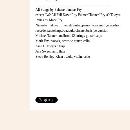
– – – – – – – – – – – – – – – – – – – – – – – – – – – – –
All Songs by Palmer/ Tanner/ Fry
except “We All Fall Down” by Palmer/ Tanner/ Fry /O’Dwyer
Lyrics by Mark Fry.
Nicholas Palmer : Spanish guitar ,piano,harmonium,accordion,
recorders,autoharp,bouzouki,clarinet,bells/percussion
Michael Tanner : melltron,12 strings guitar,banjo
Mark Fry : vocals, acoustic guitar, cello
Aine O’Dwyer : harp
Jess Sweetman : flute
Steve Bentley-Klein : viola, violin, cello