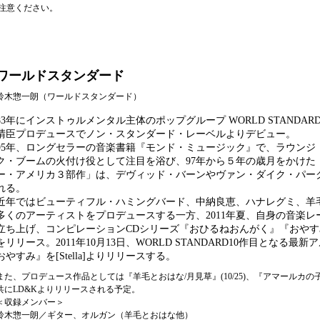
ご注意ください。
ワールドスタンダード
鈴木惣一朗（ワールドスタンダード）
83年にインストゥルメンタル主体のポップグループ WORLD STANDA
晴臣プロデュースでノン・スタンダード・レーベルよりデビュー。
95年、ロングセラーの音楽書籍『モンド・ミュージック』で、ラウンジ
ク・ブームの火付け役として注目を浴び、97年から５年の歳月をかけた
ー・アメリカ３部作」は、デヴィッド・バーンやヴァン・ダイク・パー
れる。
近年ではビューティフル・ハミングバード、中納良恵、ハナレグミ、羊
多くのアーティストをプロデュースする一方、2011年夏、自身の音楽レーベル[
立ち上げ、コンピレーションCDシリーズ『おひるねおんがく』『おや
をリリース。2011年10月13日、WORLD STANDARD10作目となる最
おやすみ』を[Stella]よりリリースする。
また、プロデュース作品としては『羊毛とおはな/月見草』(10/25)、『アマールカの子守唄
共にLD&Kよりリリースされる予定。
＜収録メンバー＞
鈴木惣一朗／ギター、オルガン（羊毛とおはな他）