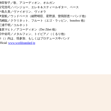
神田智子／歌、アコーディオン、オルガン
安宅浩司／バンジョー、エレキ＆スティールギター、ベース
中島久美／ヴァイオリン、ヴィオラ
伊賀航／ウッドベース（細野晴臣、星野源、曽我部恵一バンド他）
武嶋聡／クラリネット、フルート（エゴ・ラッピン、bonobos 他）
三浦千明／コルネット
藤原マヒト／アコーディオン（Der Zibet 他）
田中佑司／メタルフォン、トイピアノ（くるり他）
※（）内は、現参加、もしくはプロデュース中バンド
fficial:
www.worldstandard.jp