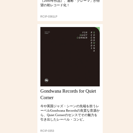
（2000年作品）、通称「クレーマ」が待
望の初レコード化！
RCIP-0361LP
Gondwana Records for Quiet
Corner
今や英国ジャズ・シーンの先端を担うレ
ーベルGondwana Recordsの良質な音源か
ら、Quiet Cornerのセンスでその魅力を
引き出したレーベル・コンピ。
RCIP-0353