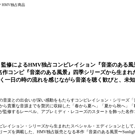
＊HMV独占商品
修によるHMV独占コンピレイション『音楽のある風景〜Su
グセラー名作コンピ『音楽のある風景』四季シリーズから生ま
く一日の時の流れを感じながら音楽を聴く歓びと、未知
の音楽との出会いが深い感動をもたらすコンピレイション・シリーズ「
から貴重な音源までを贅沢に収録した「春から夏へ」「夏から秋へ」「
が監修するレーベル、アプレミディ・レコーズのスタートを飾った名作
ピレイション・シリーズから生まれたスペシャル・エディションとして
を満載した、HMV独占販売となる本作『音楽のある風景〜Sunlight 