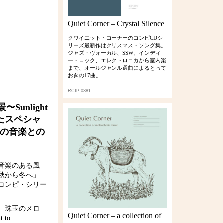
Quiet Corner – Crystal Silence
クワイエット・コーナーのコンピCDシ
リーズ最新作はクリスマス・ソング集。
ジャズ・ヴォーカル、SSW、インディ
ー・ロック、エレクトロニカから室内楽
まで、オールジャンル選曲によるとって
おきの17曲。
RCIP-0381
nlight
れたスペシャ
の音楽との
音楽のある風
秋から冬へ」
コンピ・シリー
、珠玉のメロ
Quiet Corner – a collection of
to