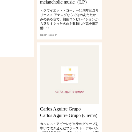
melancholic music（LP）
＜クワイエット・コーナー10周年記念リ
リース＞ アナログならではのあたたか
みのある音で、初期コンピレイションか
ら選りすぐった名曲を収録した完全限定
盤LP！
RCIP-0373LP
Carlos Aguirre Grupo
Carlos Aguirre Grupo (Crema)
カルロス・アギーレが自身のグループを
率いて吹き込んだファースト・アルバム