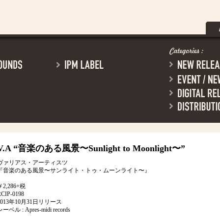
V.A
“音楽のある風景〜Sunlight to Moonlight〜”
ヴァリアス・アーティスツ
『音楽のある風景〜サンライト・トゥ・ムーンライト〜』
￥2,286+税
RCIP-0198
2013年10月31日リリース
ーベル : Apres-midi records