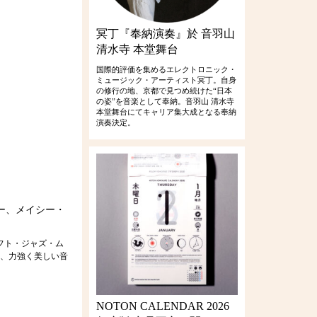
冥丁『奉納演奏』於 音羽山
清水寺 本堂舞台
国際的評価を集めるエレクトロニック・
ミュージック・アーティスト冥丁。自身
の修行の地、京都で見つめ続けた“日本
の姿”を音楽として奉納。音羽山 清水寺
本堂舞台にてキャリア集大成となる奉納
演奏決定。
ー、メイシー・
ロフト・ジャズ・ム
し、力強く美しい音
NOTON CALENDAR 2026