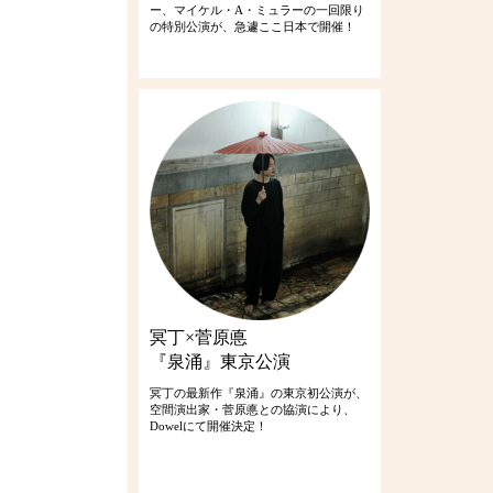
ー、マイケル・A・ミュラーの一回限り
の特別公演が、急遽ここ日本で開催！
冥丁×菅原悳
『泉涌』東京公演
冥丁の最新作『泉涌』の東京初公演が、
空間演出家・菅原悳との協演により、
Dowelにて開催決定！