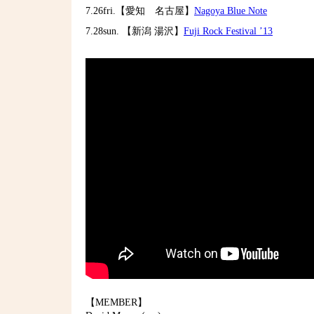
7.26fri.【愛知 名古屋】
Nagoya Blue Note
7.28sun. 【新潟 湯沢】
Fuji Rock Festival ’13
【MEMBER】