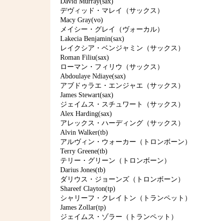
David Murray(sax)
デヴィッド・マレイ（サックス）
Macy Gray(vo)
メイシー・グレイ（ヴォーカル）
Lakecia Benjamin(sax)
レイクシア・ベンジャミン（サックス）
Roman Filiu(sax)
ローマン・フィリウ（サックス）
Abdoulaye Ndiaye(sax)
アブドゥラエ・エンジャエ（サックス）
James Stewart(sax)
ジェイムス・スチュワート（サックス）
Alex Harding(sax)
アレックス・ハーディング（サックス）
Alvin Walker(tb)
アルヴィン・ウォーカー（トロンボーン）
Terry Greene(tb)
テリー・グリーン（トロンボーン）
Darius Jones(tb)
ダリウス・ジョーンズ（トロンボーン）
Shareef Clayton(tp)
シャリーフ・クレイトン（トランペット）
James Zollar(tp)
ジェイムス・ゾラー（トランペット）