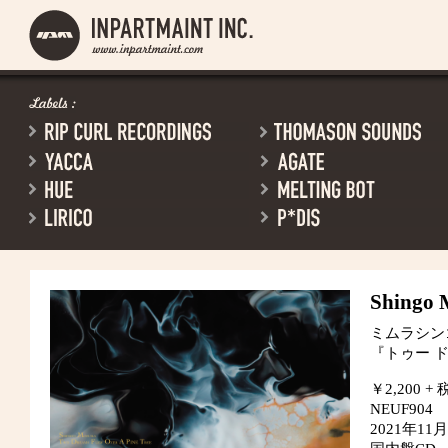
Shingo
ミムラシン
『トゥー ド
￥2,200 + 
NEUF904
2021年1