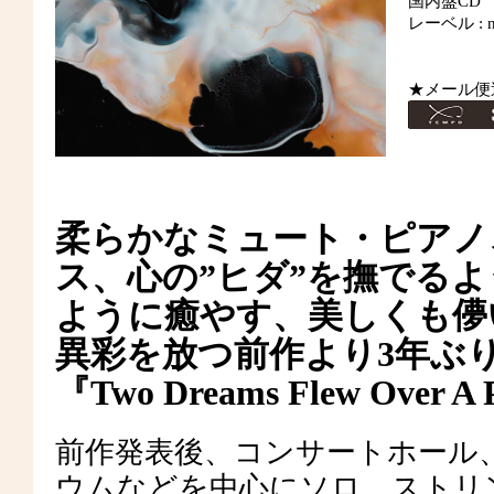
国内盤CD
レーベル : n
★メール便
柔らかなミュート・ピアノ
ス、心の”ヒダ”を撫でる
ように癒やす、美しくも儚
異彩を放つ前作より3年ぶりのSh
『Two Dreams Flew Over
前作発表後、コンサートホール
ウムなどを中心にソロ、ストリ