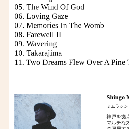
05. The Wind Of God
06. Loving Gaze
07. Memories In The Womb
08. Farewell II
09. Wavering
10. Takarajima
11. Two Dreams Flew Over A Pine 
Shingo
ミムラシン
神戸を拠
マルチな
の同居す