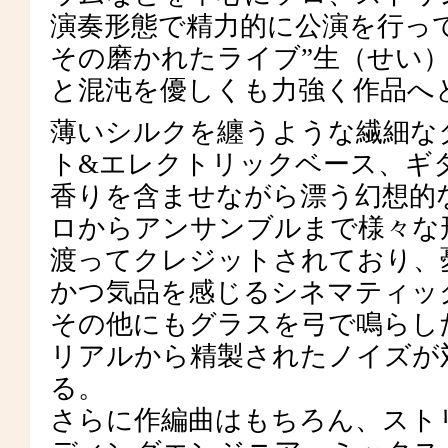
演奏形態で精力的に公演を行っ
その磨かれたライブ”生（せい
と混沌を優しくも力強く作品へ
薄いシルクを纏うような繊細な
ト&エレクトリックベース、ギ
香りを含ませながら漂う幻想的
ロからアンサンブルまで様々な形
渡ってクレジットされており、
かつ気品を感じるシネマティッ
その他にもグラスを弓で鳴らし
リアルから精製されたノイズが
る。
さらに作編曲はもちろん、スト