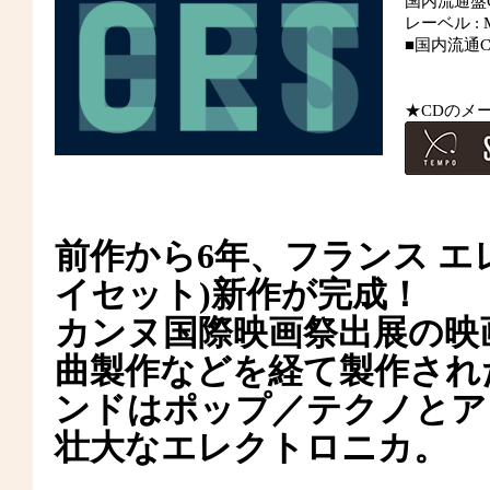
国内流通盤CD
レーベル : Me
■国内流通C
★CDのメ
前作から6年、フランス エレク
イセット)新作が完成！
カンヌ国際映画祭出展の映
曲製作などを経て製作され
ンドはポップ／テクノとア
壮大なエレクトロニカ。