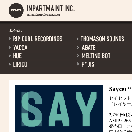
Saycet
“
セイセット
『レイヤー
2,750円(税
AMIP-0265
発売日 : デ