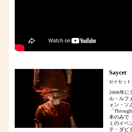
Saycet
セイセット
2006年に
ル・ルフェ
ォン・ソ
「Throu
本のみで「
くのイベ
テ・ダビタ