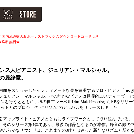
＊国内流通盤のみボーナストラックのダウンロードコードつき
★送料無料★
ンス人ピアニスト、ジュリアン・マルシャル。
ズの最終章。
面をスケッチしたインティメートな美を追求するソロ・ピアノ「Insigh
ジュリアン・マルシャル。その静かなピアノは世界的DJスティーヴ・ア
ーションを行うとともに、彼の自主レーベルDim Mak RecordsからEPをリ
ットとのプロジェクト”リソム”のアルバムをリリースしました。
ップライト・ピアノとともにライフワークとして取り組んでいる、「Insi
。そのシリーズ第4弾であり、最後の作品となるのが本作。録音の際の
やわらかなサウンドは、これまでの3作とは違った新たなリズムと新た