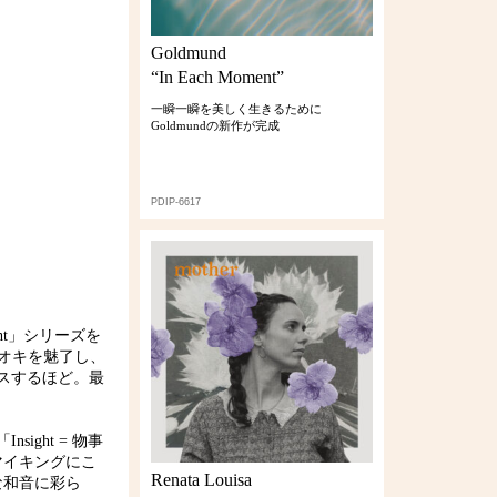
Goldmund
“In Each Moment”
一瞬一瞬を美しく生きるために
Goldmundの新作が完成
PDIP-6617
t」シリーズを
オキを魅了し、
リースするほど。最
ght = 物事
マイキングにこ
Renata Louisa
な和音に彩ら