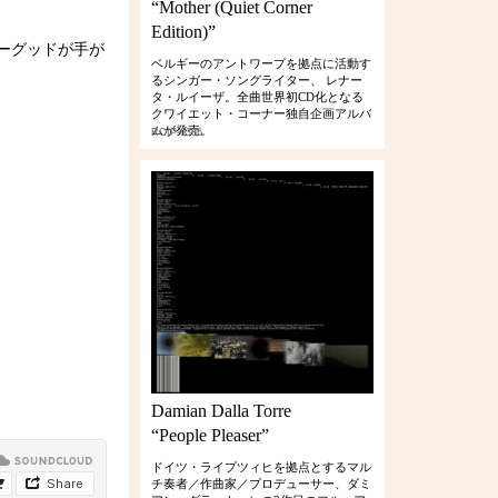
“Mother (Quiet Corner
Edition)”
ーグッドが手が
ベルギーのアントワープを拠点に活動す
るシンガー・ソングライター、 レナー
タ・ルイーザ。全曲世界初CD化となる
クワイエット・コーナー独自企画アルバ
ムが発売。
RCIP-0386
Damian Dalla Torre
“People Pleaser”
ドイツ・ライプツィヒを拠点とするマル
チ奏者／作曲家／プロデューサー、ダミ