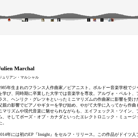
Julien Marchal
ジュリアン・マルシャル
1985年生まれのフランス人作曲家／ピアニスト。ボルドー音楽学校でジ
を学び、同時期に卒業した大学では音楽学を専攻。アルヴォ・ペルト、
ラス、ヘンリク・グレツキといったミニマリズムの作曲家に影響を受け
父親の影響でピアノやギターを学び始め、やがて大学に入ってから作曲
ニマリズムや現代音楽に魅せられながらも、エイフェックス・ツイン、
ム、そしてボーズ・オブ・カナダといったエレクトロニック・ミュージ
た。
2014年には初のEP『Insight』をセルフ・リリース。この作品がドイツ