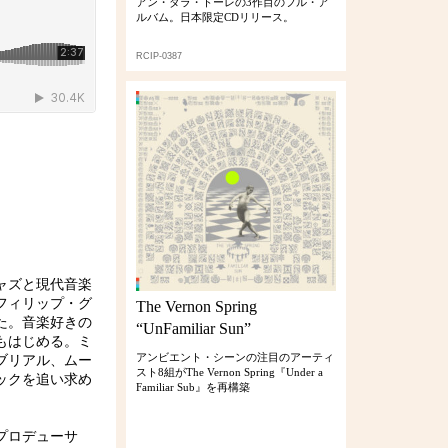
アン・ダラ・トーレの3作目のフル・ア
ルバム。日本限定CDリリース。
RCIP-0387
ャズと現代音楽
フィリップ・グ
The Vernon Spring
た。音楽好きの
“UnFamiliar Sun”
もはじめる。ミ
アンビエント・シーンの注目のアーティ
ブリアル、ムー
スト8組がThe Vernon Spring『Under a
ックを追い求め
Familiar Sub』を再構築
人プロデューサ