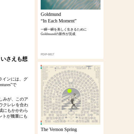
Goldmund
“In Each Moment”
一瞬一瞬を美しく生きるために
Goldmundの新作が完成
PDIP-6617
まいさえも想
ーラインには、グ
ures”で
しみが、このア
ウクレレを合わ
成にもかかわら
ントが幾重にも
The Vernon Spring