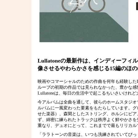
Lullatoneの最新作は、インディ
像させるやわらかさを感じる15編のほ
映画やコマーシャルのための作曲を何年も経験したLu
ループの初期の作品では見られなかった、豊かな感情が音の一粒一粒
Lullatoneは、毎日の生活中で起こるちいさいけ
今アルバムは全曲を通して、彼らのホームスタジオ
ルバムに一風変わった要素をもたらしています。グ
せた楽器）、森閑としたストリング、ホルンにピア
ず、綿密に練られたトラックは秩序よく鮮やかさを失
重なり、デュオにとって、これまでで最もリリカル
「ララトーンの音楽は、いつも洗練されていてびっ