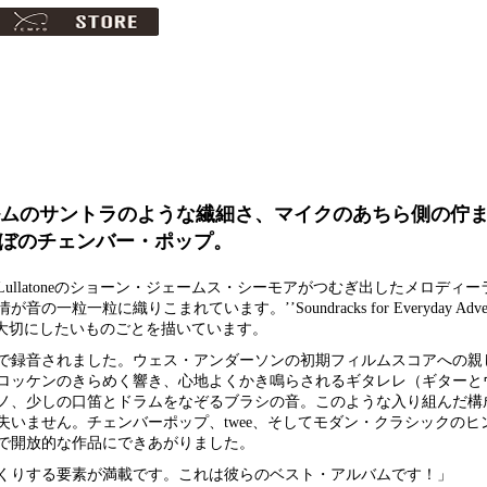
ーフィルムのサントラのような繊細さ、マイクのあちら側の佇
のぼのチェンバー・ポップ。
llatoneのショーン・ジェームス・シーモアがつむぎ出したメロディ
に織りこまれています。’’Soundracks for Everyday Advent
れど大切にしたいものごとを描いています。
で録音されました。ウェス・アンダーソンの初期フィルムスコアへの親
ロッケンのきらめく響き、心地よくかき鳴らされるギタレレ（ギターと
ノ、少しの口笛とドラムをなぞるブラシの音。このような入り組んだ構
いません。チェンバーポップ、twee、そしてモダン・クラシックのヒ
で開放的な作品にできあがりました。
くりする要素が満載です。これは彼らのベスト・アルバムです！」