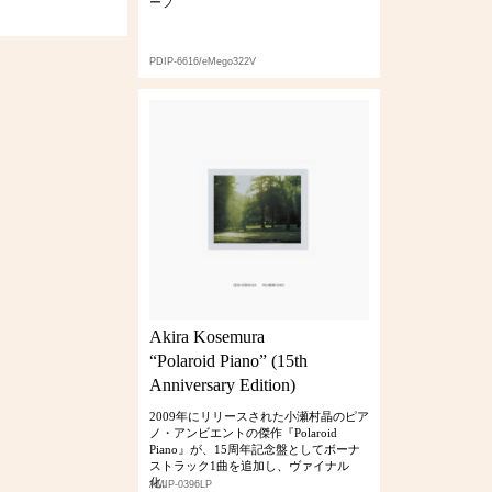
ープ
PDIP-6616/eMego322V
Akira Kosemura
“Polaroid Piano” (15th
Anniversary Edition)
2009年にリリースされた小瀬村晶のピア
ノ・アンビエントの傑作『Polaroid
Piano』が、15周年記念盤としてボーナ
ストラック1曲を追加し、ヴァイナル
化。
AMIP-0396LP