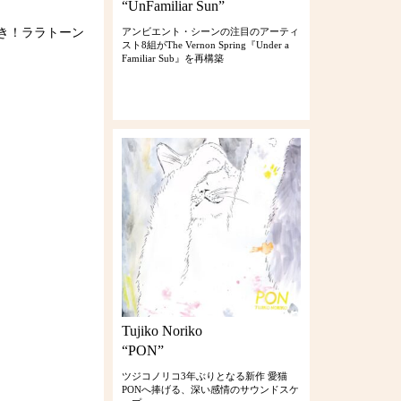
“UnFamiliar Sun”
き！ララトーン
アンビエント・シーンの注目のアーティ
スト8組がThe Vernon Spring『Under a
Familiar Sub』を再構築
Tujiko Noriko
“PON”
ツジコノリコ3年ぶりとなる新作 愛猫
PONへ捧げる、深い感情のサウンドスケ