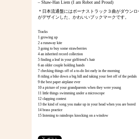
– Shaw-Han Liem (I am Robot and Proud)
＊日本流通盤にはボーナストラック３曲がダウンロ
がデザインした、かわいいブックマークです。
Tracks
1 growing up
2 a runaway kite
3 going to buy some strawberries
4 an inherited record collection
5 finding a leaf in your girlfriend’s hair
6 an older couple holding hands
7 checking things off of a to-do list early in the morning
8 riding a bike down a big hill and taking your feet off of the pedals
9 the best paper airplane ever
10 a picture of your grandparents when they were young
11 little things swimming under a microscope
12 clapping contest
13 the kind of song you make up in your head when you are bored
14 brass practice
15 listening to raindrops knocking on a window