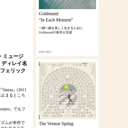
Goldmund
“In Each Moment”
一瞬一瞬を美しく生きるために
Goldmundの新作が完成
PDIP-6617
ク・ミュージ
ヴ・ディレイ名
フェリック
taa』(2011
力は止まるところ
opio』でもフ
リズムが本作で
The Vernon Spring