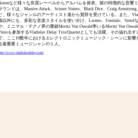
Notonなど様々な良質レーベルからアルバムを発表。彼の特徴的な音響
サウンドは、Massive Attack、Scissor Sisters、Black Dice、Craig Arms
ど、様々なジャンルのアーティスト達から賛辞を受けている。また、Vladisla
義以外にも、多彩な音楽スタイルを使い分け、Luomo、Uusitalo、Sisto
や、ミニマル・テクノ界の重鎮Moritz Von Oswald率いるMoritz Von Oswald
Vinioも参加するVladislav Delay Trio/Quartetとしても活躍。その溢
で、ここ10数年におけるエレクトロニックミュージック・シーンに影響
る最重要ミュージシャンの１人。
ttp://www.vladislavdelay.com/