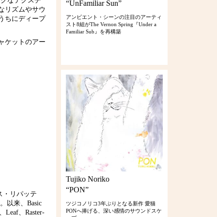
ックなテクスチ
“UnFamiliar Sun”
なリズムやサウ
アンビエント・シーンの注目のアーティ
うちにディープ
スト8組がThe Vernon Spring『Under a
Familiar Sub』を再構築
、ジャケットのアー
Tujiko Noriko
“PON”
サス・リパッテ
以来、Basic
ツジコノリコ3年ぶりとなる新作 愛猫
PONへ捧げる、深い感情のサウンドスケ
、Leaf、Raster-