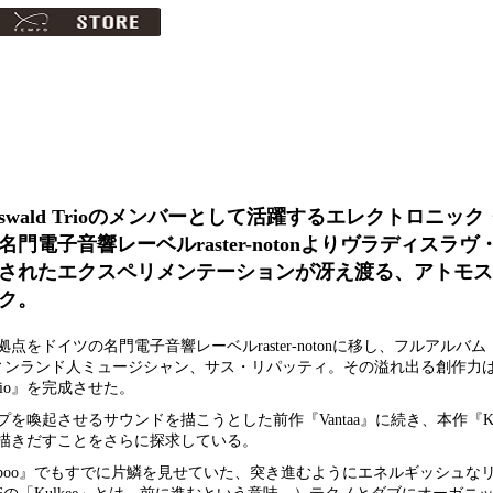
n Oswald Trioのメンバーとして活躍するエレクトロニッ
電子音響レーベルraster-notonよりヴラディスラ
されたエクスペリメンテーションが冴え渡る、アトモス
ク。
ドイツの名門電子音響レーベルraster-notonに移し、フルアルバム『Van
スしたフィンランド人ミュージシャン、サス・リパッティ。その溢れ出る創作
io』を完成させた。
喚起させるサウンドを描こうとした前作『Vantaa』に続き、本作『Ku
描きだすことをさらに探求している。
『Espoo』でもすでに片鱗を見せていた、突き進むようにエネルギッシュな