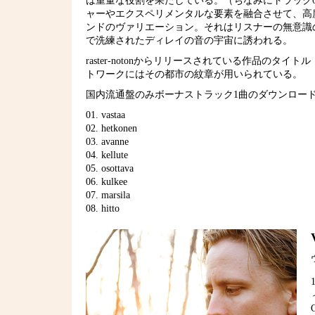
は重量な役割を果たしている。（ちなみにトラック6
ャーやエクスペリメンタルな要素を融合させて、高
ンドのヴァリエーション。それはリスナーの無意識
で洗練されたディレイの音の宇宙に誘われる。
raster-notonからリリースされている作品のタイト
トワークにはその都市の紋章が用いられている。
国内流通盤のみボーナストラック1曲のダウンロー
01. vastaa
02. hetkonen
03. avanne
04. kellute
05. osottava
06. kulkee
07. marsila
08. hitto