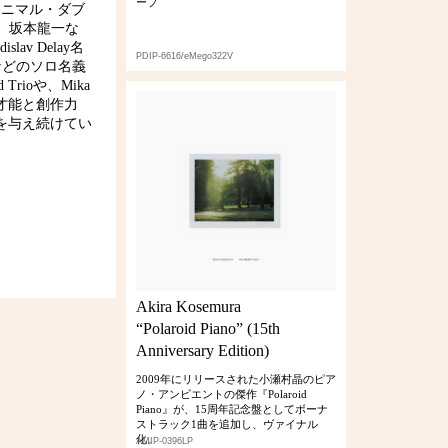
ープ
ミニマル・ダブ
trong、坂本龍一な
v Delay名
PDIP-6616/eMego322V
lなどのソロ名義
 Trioや、Mika
れ出す才能と創作力
を与え続けてい
Akira Kosemura
“Polaroid Piano” (15th
Anniversary Edition)
2009年にリリースされた小瀬村晶のピア
ノ・アンビエントの傑作『Polaroid
Piano』が、15周年記念盤としてボーナ
ストラック1曲を追加し、ヴァイナル
化。
AMIP-0396LP