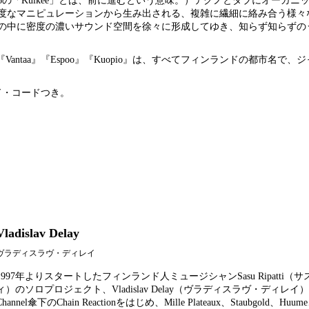
の「Kulkee」とは、前に進むという意味。）テクノとダブにオーガニ
度なマニピュレーションから生み出される、複雑に繊細に絡み合う様々
の中に密度の濃いサウンド空間を徐々に形成してゆき、知らず知らずの
ル『Vantaa』『Espoo』『Kuopio』は、すべてフィンランドの都市名で
ド・コードつき。
Vladislav Delay
ヴラディスラヴ・ディレイ
1997年よりスタートしたフィンランド人ミュージシャンSasu Ripatti（
ィ）のソロプロジェクト、Vladislav Delay（ヴラディスラヴ・ディレイ）。
Channel傘下のChain Reactionをはじめ、Mille Plateaux、Staubgold、Huume