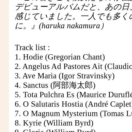
デビューアルバムだと、あの日
感じていました。一人でも多く
に。』(haruka nakamura）
Track list :
1. Hodie (Gregorian Chant)
2. Angelus Ad Pastores Ait (Claud
3. Ave Maria (Igor Stravinsky)
4. Sanctus (阿部海太郎)
5. Tota Pulchra Es (Maurice Durufl
6. O Salutaris Hostia (André Caplet
7. O Magnum Mysterium (Tomas Lui
8. Kyrie (William Byrd)