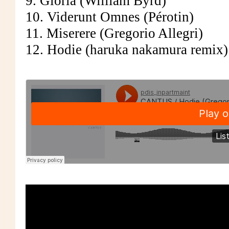
9. Gloria (William Byrd)
10. Viderunt Omnes (Pérotin)
11. Miserere (Gregorio Allegri)
12. Hodie (haruka nakamura remix)