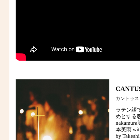
CANTU
カントゥス
ラテン語
めとする教
nakam
本美雨 w
by Takesh