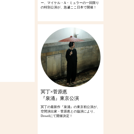
ー、マイケル・A・ミュラーの一回限り
の特別公演が、急遽ここ日本で開催！
冥丁×菅原悳
『泉涌』東京公演
冥丁の最新作『泉涌』の東京初公演が、
空間演出家・菅原悳との協演により、
Dowelにて開催決定！