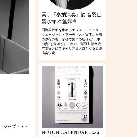
冥丁『奉納演奏』於 音羽山
清水寺 本堂舞台
国際的評価を集めるエレクトロニック・
ミュージック・アーティスト冥丁。自身
の修行の地、京都で見つめ続けた“日本
の姿”を音楽として奉納。音羽山 清水寺
本堂舞台にてキャリア集大成となる奉納
演奏決定。
、ジャズ・・・
NOTON CALENDAR 2026