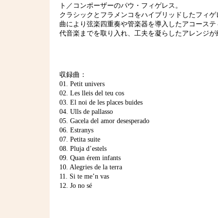
ト／コンポーザーのパウ・フィゲレス。
クラシックとフラメンコをハイブリッドしたフィゲ
曲により弦楽四重奏や管楽器を導入したアコーステ
代音楽までを取り入れ、工夫を凝らしたアレンジが
収録曲：
01. Petit univers
02. Les lleis del teu cos
03. El noi de les places buides
04. Ulls de pallasso
05. Gacela del amor desesperado
06. Estranys
07. Petita suite
08. Pluja d’estels
09. Quan érem infants
10. Alegries de la terra
11. Si te me’n vas
12. Jo no sé