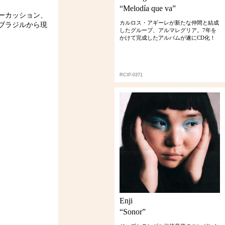
“Melodía que va”
ーカッション、
カルロス・アギーレが新たな仲間と結成
ブラジルから現
したグループ、アルマレグリア。7年を
かけて完成したアルバムが遂にCD化！
RCIP-0371
Enji
“Sonor”