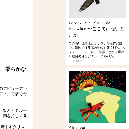
ルシッド・フォール
Elsewhere〜ここではないど
こか
その高い音楽性とオリジナルな作品性
で、韓国では孤高の地位を築くSSW、ル
シッド・フォール、3年振りとなる通算
11枚目のオリジナル・アルバム。
RCIP-0382
、柔らかな
のデビューアル
ディ、可憐で母
クラなどカタルー
、満を持して発
る若手ギタリス
Almalegría