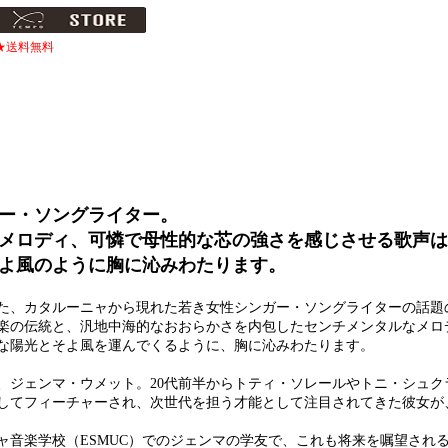
★送料無料
ー・ソングライター。
メロディ、可憐で母性的な芯の強さを感じさせる歌声は
よ風のように胸に沁みわたります。
げた、カタルーニャから現れた若き女性シンガー・ソングライターの話題
楽の伝統と、汎地中海的なおおらかさを内包したセンチメンタルなメロ
な陽光とそよ風を運んでくるように、胸に沁みわたります。
ー、ジェンマ・ウメット。20代前半からトティ・ソレールやトニ・シュ
してフィーチャーされ、次世代を担う才能として注目されてきた彼女が
ャ音楽学校（ESMUC）でのジェンマの学友で、これも将来を嘱望され