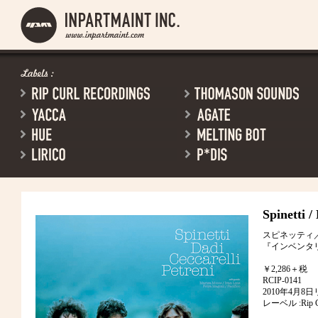
Spinetti /
スピネッティ
『インベンタ
￥2,286＋税
RCIP-0141
2010年4月8
レーベル :Rip Cu