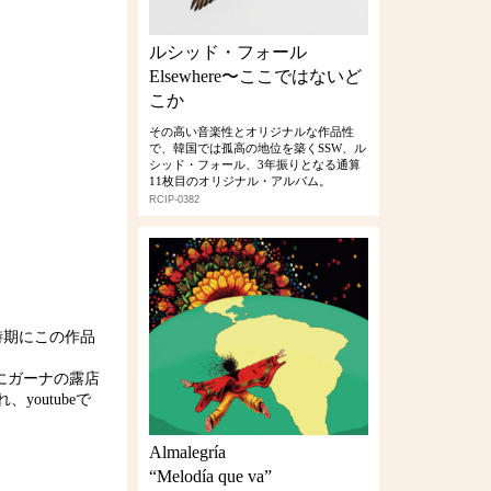
ルシッド・フォール
Elsewhere〜ここではないど
こか
その高い音楽性とオリジナルな作品性
で、韓国では孤高の地位を築くSSW、ル
シッド・フォール、3年振りとなる通算
11枚目のオリジナル・アルバム。
RCIP-0382
ぼ同時期にこの作品
02年にガーナの露店
outubeで
Almalegría
“Melodía que va”