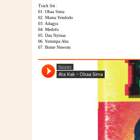
Track list :
01. Obaa Sima
02. Moma Yendodo
03. Adagya
04. Medofo
05. Daa Nyinaa
06. Yemmpa Aba
07. Bome Nnwom