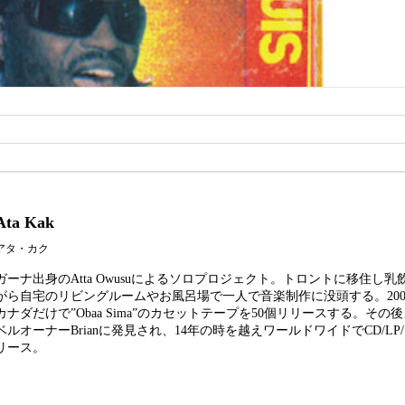
Ata Kak
アタ・カク
ガーナ出身のAtta Owusuによるソロプロジェクト。トロントに移住し
がら自宅のリビングルームやお風呂場で一人で音楽制作に没頭する。200
カナダだけで”Obaa Sima”のカセットテープを50個リリースする。その後
ベルオーナーBrianに発見され、14年の時を越えワールドワイドでCD/LP
リース。