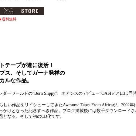
★送料無料
ットテープが遂に復活！
プス、そしてガーナ発祥の
カルな作品。
”、アンダーワールドの”Born Slippy”、オアシスのデビュー”OASIS”とほ
の素晴らしい作品をリイシューしてきたAwesome Tapes From Africaが、20
っかけとなった記念すべき作品。ブログ掲載後には数千ダウンロードされ、y
題となる。そして初のCD化です。